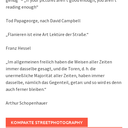
genug“ – „If your pictures aren’t good enough, you aren’t
reading enough“
Tod Papageorge, nach David Campbell
„Flanieren ist eine Art Lektüre der Straße.“
Franz Hessel
„Im allgemeinen freilich haben die Weisen aller Zeiten
immer dasselbe gesagt, und die Toren, d. h. die
unermeßliche Majorität aller Zeiten, haben immer
dasselbe, nämlich das Gegenteil, getan: und so wird es denn
auch ferner bleiben.“
Arthur Schopenhauer
KOMPAKTE STREETPHOTOGRAPHY