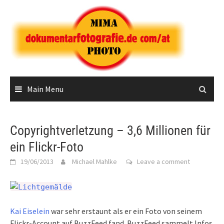
Skip
to
content
Main Menu
Copyrightverletzung – 3,6 Millionen für
ein Flickr-Foto
19/06/2013
Michael Mahlke
Leave a comment
Kai Eiselein
war sehr erstaunt als er ein Foto von seinem
Flickr-Account auf BuzzFeed fand. BuzzFeed sammelt Infos