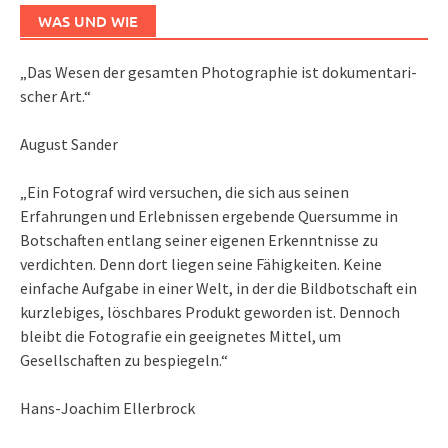
WAS UND WIE
„Das We­sen der ge­sam­ten Pho­to­gra­phie ist do­ku­men­ta­ri­
scher Art.“
August Sander
„Ein Fotograf wird versuchen, die sich aus seinen
Erfahrungen und Erlebnissen ergebende Quersumme in
Botschaften entlang seiner eigenen Erkenntnisse zu
verdichten. Denn dort liegen seine Fähigkeiten. Keine
einfache Aufgabe in einer Welt, in der die Bildbotschaft ein
kurzlebiges, löschbares Produkt geworden ist. Dennoch
bleibt die Fotografie ein geeignetes Mittel, um
Gesellschaften zu bespiegeln.“
Hans-Joachim Ellerbrock