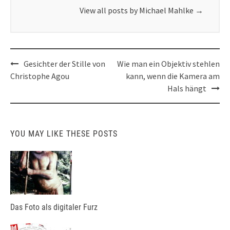
View all posts by Michael Mahlke
→
Post
Gesichter der Stille von
Wie man ein Objektiv stehlen
navigation
Christophe Agou
kann, wenn die Kamera am
Hals hängt
YOU MAY LIKE THESE POSTS
Das Foto als digitaler Furz