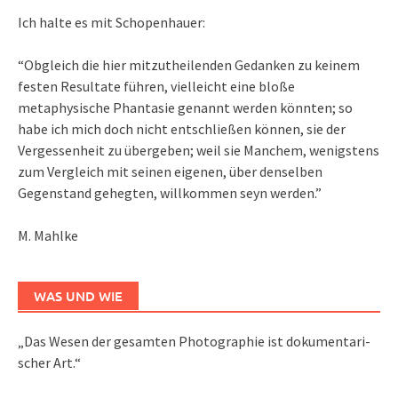
Ich halte es mit Schopenhauer:
“Obgleich die hier mitzutheilenden Gedanken zu keinem
festen Resultate führen, vielleicht eine bloße
metaphysische Phantasie genannt werden könnten; so
habe ich mich doch nicht entschließen können, sie der
Vergessenheit zu übergeben; weil sie Manchem, wenigstens
zum Vergleich mit seinen eigenen, über denselben
Gegenstand gehegten, willkommen seyn werden.”
M. Mahlke
WAS UND WIE
„Das We­sen der ge­sam­ten Pho­to­gra­phie ist do­ku­men­ta­ri­
scher Art.“