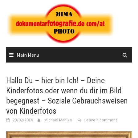
Skip
to
content
Main Menu
Hallo Du – hier bin Ich! – Deine
Kinderfotos oder wenn du dir im Bild
begegnest – Soziale Gebrauchsweisen
von Kinderfotos
23/02/2016
Michael Mahlke
Leave a comment