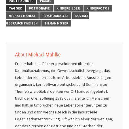
POSTED UNDER
PRAXIS
TAGGED
FOTOGRAFIE
KINDERBILDER
KINDERFOTOS
MICHAEL MAHLKE
PSYCHOANALYSE
SOZIALE
GEBRAUCHSWEISEN
TILMAN MOSER
About Michael Mahlke
Früher habe ich Bücher geschrieben über den
Nationalsozialismus, die Gewerkschaftsbewegung, das
Leben der kleinen Leute im Arbeitsleben, Ausstellungen
organisiert, Lernsoftware entwickelt und Seminare zu
Themen wie „Global denken vor Ort handeln“ geleitet.
Nach der Grenzöffnung 1989 qualifizierte ich Menschen
und half, in Umbrüchen neue Lebensorientierungen zu
finden und dann wechselte ich in die industrielle
Organisationsentwicklung. Oft war ich einer der wenigen,
der das Sterben der Betriebe und das Sterben der