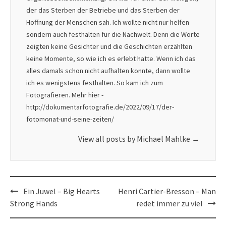
der das Sterben der Betriebe und das Sterben der
Hoffnung der Menschen sah. Ich wollte nicht nur helfen
sondern auch festhalten für die Nachwelt. Denn die Worte
zeigten keine Gesichter und die Geschichten erzählten
keine Momente, so wie ich es erlebt hatte. Wenn ich das
alles damals schon nicht aufhalten konnte, dann wollte
ich es wenigstens festhalten. So kam ich zum
Fotografieren. Mehr hier -
http://dokumentarfotografie.de/2022/09/17/der-
fotomonat-und-seine-zeiten/
View all posts by Michael Mahlke
→
Post
Ein Juwel – Big Hearts
Henri Cartier-Bresson – Man
navigation
Strong Hands
redet immer zu viel