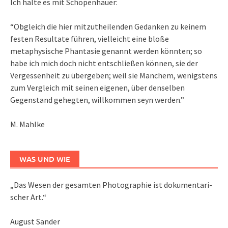
Ich halte es mit Schopenhauer:
“Obgleich die hier mitzutheilenden Gedanken zu keinem
festen Resultate führen, vielleicht eine bloße
metaphysische Phantasie genannt werden könnten; so
habe ich mich doch nicht entschließen können, sie der
Vergessenheit zu übergeben; weil sie Manchem, wenigstens
zum Vergleich mit seinen eigenen, über denselben
Gegenstand gehegten, willkommen seyn werden.”
M. Mahlke
WAS UND WIE
„Das We­sen der ge­sam­ten Pho­to­gra­phie ist do­ku­men­ta­ri­
scher Art.“
August Sander