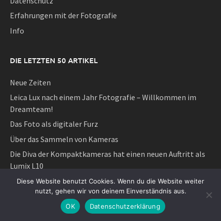
Datenschutz
Erfahrungen mit der Fotografie
Info
DIE LETZTEN 50 ARTIKEL
Neue Zeiten
Leica Lux nach einem Jahr Fotografie – Willkommen im
Dreamteam!
Das Foto als digitaler Furz
Über das Sammeln von Kameras
Die Diva der Kompaktkameras hat einen neuen Auftritt als
Lumix L10
Das Überflüssige ist eine sehr wichtige Sache
Diese Website benutzt Cookies. Wenn du die Website weiter
nutzt, gehen wir von deinem Einverständnis aus.
Das Neue ist der Feind des Guten oder
OK
Datenschutzerklärung
Schön und Reich und ihre sozialen Gebrauchsweisen der