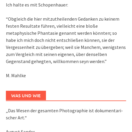
Ich halte es mit Schopenhauer:
“Obgleich die hier mitzutheilenden Gedanken zu keinem
festen Resultate führen, vielleicht eine bloße
metaphysische Phantasie genannt werden könnten; so
habe ich mich doch nicht entschließen können, sie der
Vergessenheit zu übergeben; weil sie Manchem, wenigstens
zum Vergleich mit seinen eigenen, über denselben
Gegenstand gehegten, willkommen seyn werden.”
M. Mahlke
WAS UND WIE
„Das We­sen der ge­sam­ten Pho­to­gra­phie ist do­ku­men­ta­ri­
scher Art.“
August Sander