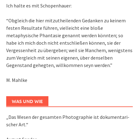
Ich halte es mit Schopenhauer:
“Obgleich die hier mitzutheilenden Gedanken zu keinem
festen Resultate führen, vielleicht eine bloße
metaphysische Phantasie genannt werden könnten; so
habe ich mich doch nicht entschließen können, sie der
Vergessenheit zu übergeben; weil sie Manchem, wenigstens
zum Vergleich mit seinen eigenen, über denselben
Gegenstand gehegten, willkommen seyn werden.”
M. Mahlke
WAS UND WIE
„Das We­sen der ge­sam­ten Pho­to­gra­phie ist do­ku­men­ta­ri­
scher Art.“