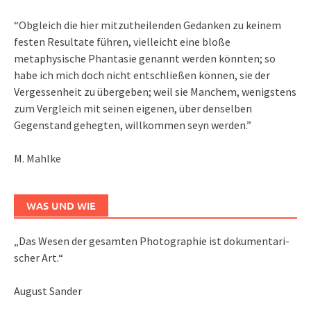
“Obgleich die hier mitzutheilenden Gedanken zu keinem
festen Resultate führen, vielleicht eine bloße
metaphysische Phantasie genannt werden könnten; so
habe ich mich doch nicht entschließen können, sie der
Vergessenheit zu übergeben; weil sie Manchem, wenigstens
zum Vergleich mit seinen eigenen, über denselben
Gegenstand gehegten, willkommen seyn werden.”
M. Mahlke
WAS UND WIE
„Das We­sen der ge­sam­ten Pho­to­gra­phie ist do­ku­men­ta­ri­
scher Art.“
August Sander