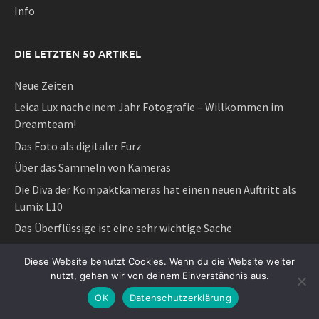
Info
DIE LETZTEN 50 ARTIKEL
Neue Zeiten
Leica Lux nach einem Jahr Fotografie – Willkommen im
Dreamteam!
Das Foto als digitaler Furz
Über das Sammeln von Kameras
Die Diva der Kompaktkameras hat einen neuen Auftritt als
Lumix L10
Das Überflüssige ist eine sehr wichtige Sache
Das Neue ist der Feind des Guten oder
Diese Website benutzt Cookies. Wenn du die Website weiter
Schön und Reich und ihre sozialen Gebrauchsweisen der
nutzt, gehen wir von deinem Einverständnis aus.
Fotografie
OK
Datenschutzerklärung
Die neue Leica gibt es von Fuji?!