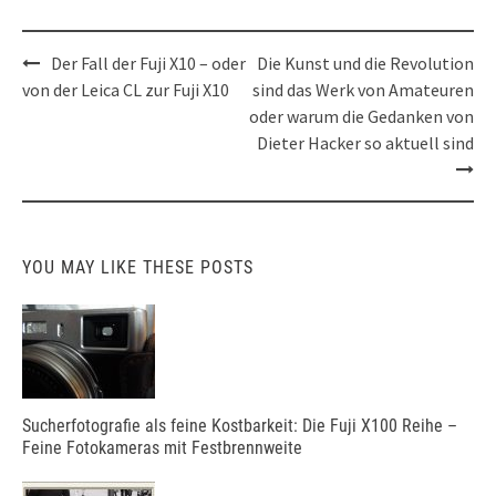
Post
Der Fall der Fuji X10 – oder
Die Kunst und die Revolution
navigation
von der Leica CL zur Fuji X10
sind das Werk von Amateuren
oder warum die Gedanken von
Dieter Hacker so aktuell sind
YOU MAY LIKE THESE POSTS
Sucherfotografie als feine Kostbarkeit: Die Fuji X100 Reihe –
Feine Fotokameras mit Festbrennweite