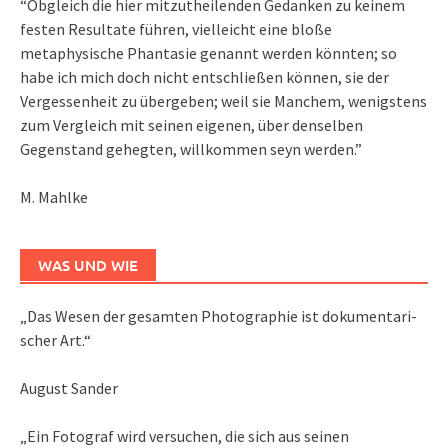
“Obgleich die hier mitzutheilenden Gedanken zu keinem
festen Resultate führen, vielleicht eine bloße
metaphysische Phantasie genannt werden könnten; so
habe ich mich doch nicht entschließen können, sie der
Vergessenheit zu übergeben; weil sie Manchem, wenigstens
zum Vergleich mit seinen eigenen, über denselben
Gegenstand gehegten, willkommen seyn werden.”
M. Mahlke
WAS UND WIE
„Das We­sen der ge­sam­ten Pho­to­gra­phie ist do­ku­men­ta­ri­
scher Art.“
August Sander
„Ein Fotograf wird versuchen, die sich aus seinen