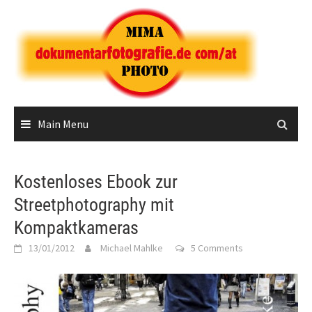
Skip
to
content
Main Menu
Kostenloses Ebook zur
Streetphotography mit
Kompaktkameras
13/01/2012
Michael Mahlke
5 Comments