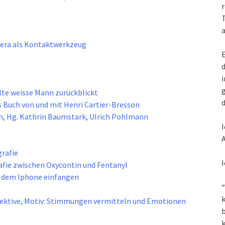
r
T
a
mera als Kontaktwerkzeug
E
d
i
g
lte weisse Mann zurückblickt
d
 Buch von und mit Henri Cartier-Bresson
n, Hg. Kathrin Baumstark, Ulrich Pohlmann
I
A
grafie
I
fie zwischen Oxycontin und Fentanyl
t dem Iphone einfangen
“
k
pektive, Motiv: Stimmungen vermitteln und Emotionen
k