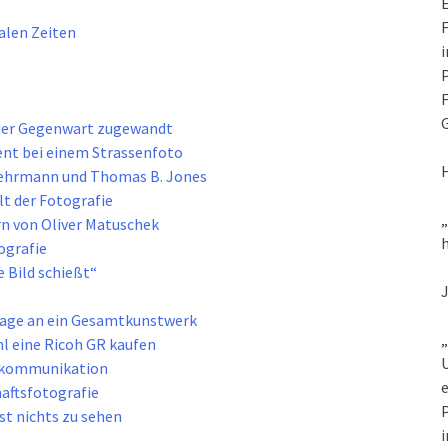
E
F
talen Zeiten
i
P
F
G
 der Gegenwart zugewandt
ent bei einem Strassenfoto
 Behrmann und Thomas B. Jones
lt der Fotografie
rn von Oliver Matuschek
h
ografie
 Bild schießt“
mage an ein Gesamtkunstwerk
„
l eine Ricoh GR kaufen
U
tokommunikation
e
haftsfotografie
P
st nichts zu sehen
i