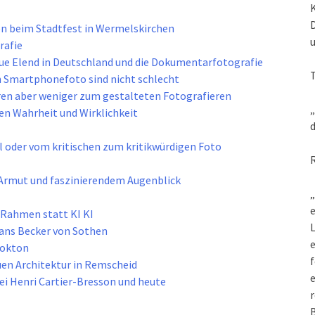
n beim Stadtfest in Wermelskirchen
rafie
neue Elend in Deutschland und die Dokumentarfotografie
n Smartphonefoto sind nicht schlecht
en aber weniger zum gestalteten Fotografieren
„
n Wahrheit und Wirklichkeit
d
l oder vom kritischen zum kritikwürdigen Foto
n Armut und faszinierendem Augenblick
„
e
Rahmen statt KI KI
L
Hans Becker von Sothen
Nokton
f
uen Architektur in Remscheid
e
bei Henri Cartier-Bresson und heute
r
B