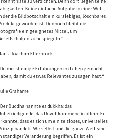
rkenntnisse zu verdichten. Denn dort liegen seine
ähigkeiten. Keine einfache Aufgabe in einer Welt,
n der die Bildbotschaft ein kurzlebiges, löschbares
rodukt geworden ist. Dennoch bleibt die
otografie ein geeignetes Mittel, um
esellschaften zu bespiegeln.“
Hans-Joachim Ellerbrock
„Du musst einige Erfahrungen im Leben gemacht
aben, damit du etwas Relevantes zu sagen hast.“
Julie Grahame
Der Buddha nannte es dukkha: das
nbefriedigende, das Unvollkommene in allem. Er
rkannte, dass es sich um ein zeitloses, universelles
rinzip handelt. Wir selbst und die ganze Welt sind
n ständiger Veränderung begriffen. Es ist ein