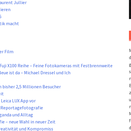
aurent Jullier
fieren
6
itik macht
M
er Film
g
e Fuji X100 Reihe – Feine Fotokameras mit Festbrennweite
s
eue ist da – Michael Dressel und Ich
m
n bisher 2,5 Millionen Besucher
it
 Leica LUX App vor
n
e Reportagefotografie
M
ganda und Alltag
f
e – neue Wahl in neuer Zeit
d
Kreativität und Kompromiss