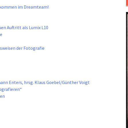
illkommen im Dreamteam!
n Auftritt als Lumix L10
he
sweisen der Fotografie
ann Enters, hrsg. Klaus Goebel/Günther Voigt
ografieren“
ben