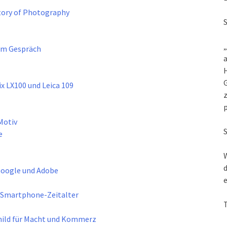
story of Photography
„
im Gespräch
a
G
ix LX100 und Leica 109
z
Motiv
e
W
d
Google und Adobe
e
m Smartphone-Zeitalter
child für Macht und Kommerz