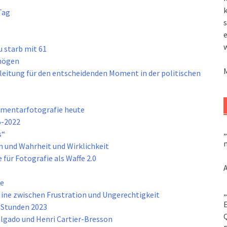
k
Tag
s
 starb mit 61
rmögen
eitung für den entscheidenden Moment in der politischen
umentarfotografie heute
5-2022
„
s“
m
n und Wahrheit und Wirklichkeit
 für Fotografie als Waffe 2.0
te
„
ne zwischen Frustration und Ungerechtigkeit
n Stunden 2023
lgado und Henri Cartier-Bresson