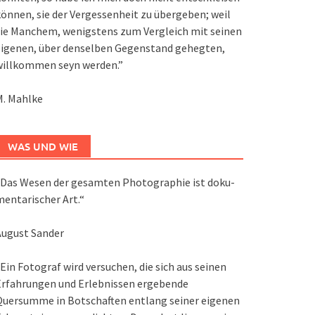
önnen, sie der Vergessenheit zu übergeben; weil
ie Manchem, wenigstens zum Vergleich mit seinen
eigenen, über denselben Gegenstand gehegten,
willkommen seyn werden.”
M. Mahlke
WAS UND WIE
Das We­sen der ge­sam­ten Pho­to­gra­phie ist do­ku­
en­ta­ri­scher Art.“
August Sander
Ein Fotograf wird versuchen, die sich aus seinen
Erfahrungen und Erlebnissen ergebende
Quersumme in Botschaften entlang seiner eigenen