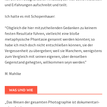
und Erfahrungen aufschreibt und teilt.
Ich halte es mit Schopenhauer:
“Obgleich die hier mitzutheilenden Gedanken zu keinem
festen Resultate führen, vielleicht eine bloße
metaphysische Phantasie genannt werden könnten; so
habe ich mich doch nicht entschließen können, sie der
Vergessenheit zu übergeben; weil sie Manchem, wenigstens
zum Vergleich mit seinen eigenen, über denselben
Gegenstand gehegten, willkommen seyn werden.”
M. Mahlke
WAS UND WIE
„Das We­sen der ge­sam­ten Pho­to­gra­phie ist do­ku­men­ta­ri­