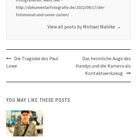
Fotografieren. Mehr hier -
http://dokumentarfotografie.de/2022/09/17/der-
fotomonat-und-seine-zeiten/
View all posts by Michael Mahlke
→
Post
Die Tragödie des Paul
Das heimliche Auge des
navigation
Lowe
Handys und die Kamera als
Kontaktwerkzeug
YOU MAY LIKE THESE POSTS