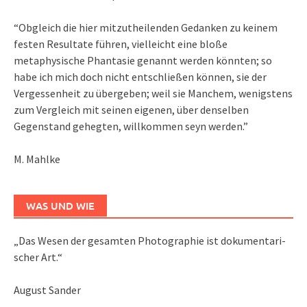
“Obgleich die hier mitzutheilenden Gedanken zu keinem
festen Resultate führen, vielleicht eine bloße
metaphysische Phantasie genannt werden könnten; so
habe ich mich doch nicht entschließen können, sie der
Vergessenheit zu übergeben; weil sie Manchem, wenigstens
zum Vergleich mit seinen eigenen, über denselben
Gegenstand gehegten, willkommen seyn werden.”
M. Mahlke
WAS UND WIE
„Das We­sen der ge­sam­ten Pho­to­gra­phie ist do­ku­men­ta­ri­
scher Art.“
August Sander