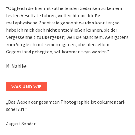
“Obgleich die hier mitzutheilenden Gedanken zu keinem
festen Resultate führen, vielleicht eine bloße
metaphysische Phantasie genannt werden könnten; so
habe ich mich doch nicht entschließen können, sie der
Vergessenheit zu übergeben; weil sie Manchem, wenigstens
zum Vergleich mit seinen eigenen, über denselben
Gegenstand gehegten, willkommen seyn werden.”
M. Mahlke
WAS UND WIE
„Das We­sen der ge­sam­ten Pho­to­gra­phie ist do­ku­men­ta­ri­
scher Art.“
August Sander