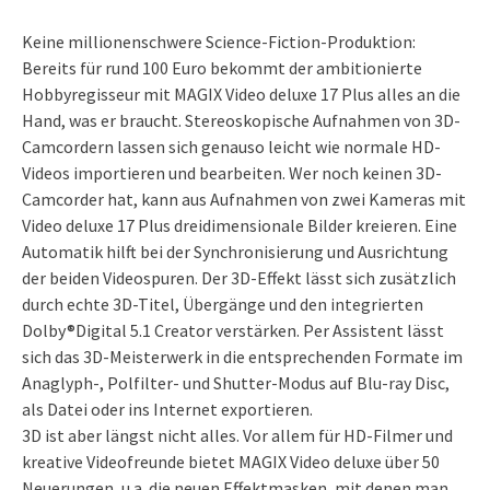
Keine millionenschwere Science-Fiction-Produktion:
Bereits für rund 100 Euro bekommt der ambitionierte
Hobbyregisseur mit MAGIX Video deluxe 17 Plus alles an die
Hand, was er braucht. Stereoskopische Aufnahmen von 3D-
Camcordern lassen sich genauso leicht wie normale HD-
Videos importieren und bearbeiten. Wer noch keinen 3D-
Camcorder hat, kann aus Aufnahmen von zwei Kameras mit
Video deluxe 17 Plus dreidimensionale Bilder kreieren. Eine
Automatik hilft bei der Synchronisierung und Ausrichtung
der beiden Videospuren. Der 3D-Effekt lässt sich zusätzlich
durch echte 3D-Titel, Übergänge und den integrierten
Dolby®Digital 5.1 Creator verstärken. Per Assistent lässt
sich das 3D-Meisterwerk in die entsprechenden Formate im
Anaglyph-, Polfilter- und Shutter-Modus auf Blu-ray Disc,
als Datei oder ins Internet exportieren.
3D ist aber längst nicht alles. Vor allem für HD-Filmer und
kreative Videofreunde bietet MAGIX Video deluxe über 50
Neuerungen, u.a. die neuen Effektmasken, mit denen man