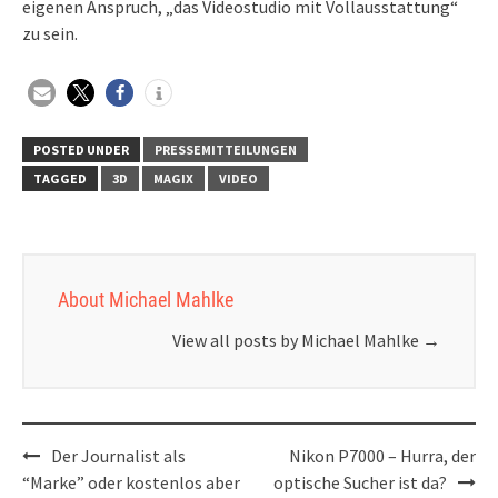
eigenen Anspruch, „das Videostudio mit Vollausstattung“
zu sein.
POSTED UNDER
PRESSEMITTEILUNGEN
TAGGED
3D
MAGIX
VIDEO
About Michael Mahlke
View all posts by Michael Mahlke
→
Post
Der Journalist als
Nikon P7000 – Hurra, der
navigation
“Marke” oder kostenlos aber
optische Sucher ist da?