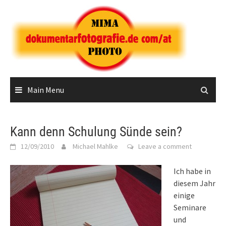
Skip
to
content
Main Menu
Kann denn Schulung Sünde sein?
12/09/2010
Michael Mahlke
Leave a comment
Ich habe in
diesem Jahr
einige
Seminare
und