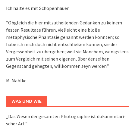
Ich halte es mit Schopenhauer:
“Obgleich die hier mitzutheilenden Gedanken zu keinem
festen Resultate führen, vielleicht eine bloße
metaphysische Phantasie genannt werden könnten; so
habe ich mich doch nicht entschließen können, sie der
Vergessenheit zu übergeben; weil sie Manchem, wenigstens
zum Vergleich mit seinen eigenen, über denselben
Gegenstand gehegten, willkommen seyn werden.”
M. Mahlke
WAS UND WIE
„Das We­sen der ge­sam­ten Pho­to­gra­phie ist do­ku­men­ta­ri­
scher Art.“