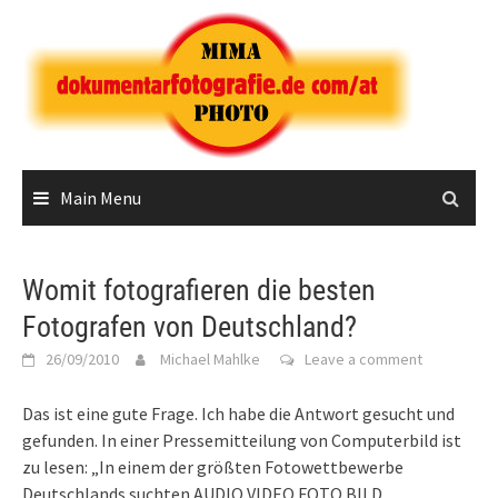
Skip
to
content
Main Menu
Womit fotografieren die besten
Fotografen von Deutschland?
26/09/2010
Michael Mahlke
Leave a comment
Das ist eine gute Frage. Ich habe die Antwort gesucht und
gefunden. In einer Pressemitteilung von Computerbild ist
zu lesen: „In einem der größten Fotowettbewerbe
Deutschlands suchten AUDIO VIDEO FOTO BILD,