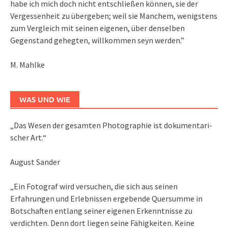
habe ich mich doch nicht entschließen können, sie der
Vergessenheit zu übergeben; weil sie Manchem, wenigstens
zum Vergleich mit seinen eigenen, über denselben
Gegenstand gehegten, willkommen seyn werden.”
M. Mahlke
WAS UND WIE
„Das We­sen der ge­sam­ten Pho­to­gra­phie ist do­ku­men­ta­ri­
scher Art.“
August Sander
„Ein Fotograf wird versuchen, die sich aus seinen
Erfahrungen und Erlebnissen ergebende Quersumme in
Botschaften entlang seiner eigenen Erkenntnisse zu
verdichten. Denn dort liegen seine Fähigkeiten. Keine