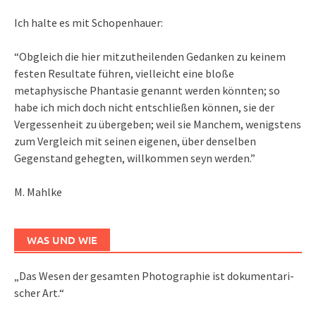
Ich halte es mit Schopenhauer:
“Obgleich die hier mitzutheilenden Gedanken zu keinem
festen Resultate führen, vielleicht eine bloße
metaphysische Phantasie genannt werden könnten; so
habe ich mich doch nicht entschließen können, sie der
Vergessenheit zu übergeben; weil sie Manchem, wenigstens
zum Vergleich mit seinen eigenen, über denselben
Gegenstand gehegten, willkommen seyn werden.”
M. Mahlke
WAS UND WIE
„Das We­sen der ge­sam­ten Pho­to­gra­phie ist do­ku­men­ta­ri­
scher Art.“