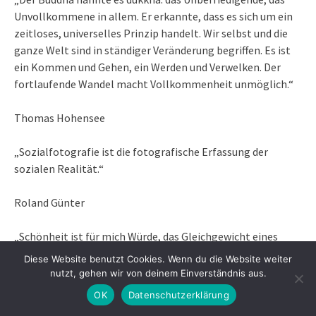
Unvollkommene in allem. Er erkannte, dass es sich um ein
zeitloses, universelles Prinzip handelt. Wir selbst und die
ganze Welt sind in ständiger Veränderung begriffen. Es ist
ein Kommen und Gehen, ein Werden und Verwelken. Der
fortlaufende Wandel macht Vollkommenheit unmöglich.“
Thomas Hohensee
„Sozialfotografie ist die fotografische Erfassung der
sozialen Realität.“
Roland Günter
„Schönheit ist für mich Würde, das Gleichgewicht eines
Ortes und des Lichts, eine starke Präsenz im Leben. Wahre
Diese Website benutzt Cookies. Wenn du die Website weiter
Schönheit liegt für mich nicht in einem schönen Gesicht.
nutzt, gehen wir von deinem Einverständnis aus.
Wenn du einen Baum fotografierst. dann mußt du ihn
OK
Datenschutzerklärung
respektieren, denn er hat eine große Würde. Wenn du diese