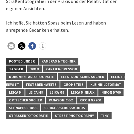
Straßenfotografie in der Praxis und der Relativität der
eigenen Ansichten.
Ich hoffe, Sie hatten Spass beim Lesen und haben
anregende Gedanken erhalten.
POSTED UNDER
KAMERAS & TECHNIK
TAGGED
20MM
CARTIER-BRESSON
DOKUMENTARFOTOGRAFIE
ELEKTRONISCHER SUCHER
ELLIOTT
ERWITT
FESTBRENNWEITE
GEOMETRIE
KLEINBILDFORMAT
LEICA M
LEICA M8
LEICA M9
LEICA MINILUX
NIKON D700
OPTISCHER SUCHER
PANASONIC G2
RICOH GX200
SCHNAPPSCHUSS
SCHNAPPSCHUSSMODUS
STRASSENFOTOGRAFIE
STREET PHOTOGRAPHY
TINY