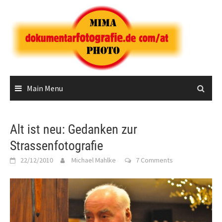
Skip
to
content
Main Menu
Alt ist neu: Gedanken zur
Strassenfotografie
22/12/2010
Michael Mahlke
7 Comments