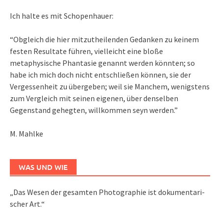
Ich halte es mit Schopenhauer:
“Obgleich die hier mitzutheilenden Gedanken zu keinem
festen Resultate führen, vielleicht eine bloße
metaphysische Phantasie genannt werden könnten; so
habe ich mich doch nicht entschließen können, sie der
Vergessenheit zu übergeben; weil sie Manchem, wenigstens
zum Vergleich mit seinen eigenen, über denselben
Gegenstand gehegten, willkommen seyn werden.”
M. Mahlke
WAS UND WIE
„Das We­sen der ge­sam­ten Pho­to­gra­phie ist do­ku­men­ta­ri­
scher Art.“