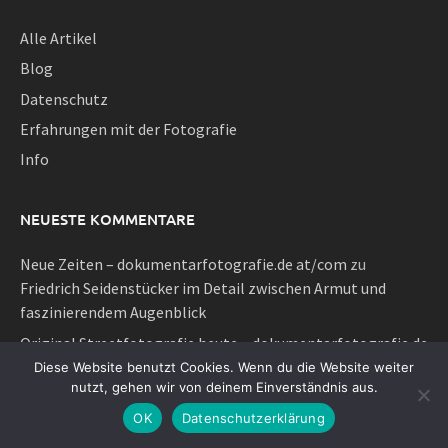
Alle Artikel
Blog
Datenschutz
Erfahrungen mit der Fotografie
Info
NEUESTE KOMMENTARE
Neue Zeiten – dokumentarfotografie.de at/com
zu
Friedrich Seidenstücker im Detail zwischen Armut und
faszinierendem Augenblick
Original Streetfotografie heute – dokumentarfotografie.de
at/com
zu
Fineart-Streetphotography oder fotografische
Diese Website benutzt Cookies. Wenn du die Website weiter
nutzt, gehen wir von deinem Einverständnis aus.
Geheimnisse klassischer Strassenfotografie
OK
Datenschutzerklärung
Neue Zeiten – dokumentarfotografie.de at/com
zu
Kategorie 2020 – der neue dokumentarische Impuls