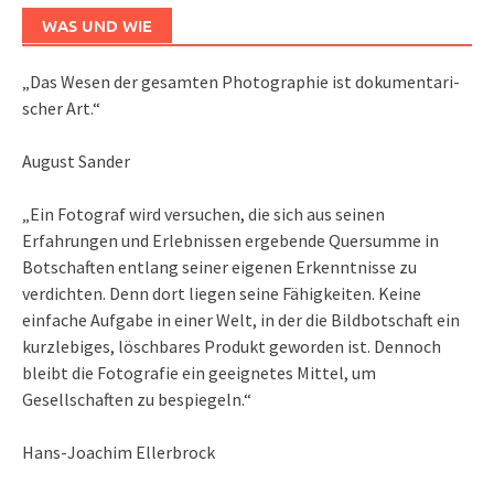
WAS UND WIE
„Das We­sen der ge­sam­ten Pho­to­gra­phie ist do­ku­men­ta­ri­
scher Art.“
August Sander
„Ein Fotograf wird versuchen, die sich aus seinen
Erfahrungen und Erlebnissen ergebende Quersumme in
Botschaften entlang seiner eigenen Erkenntnisse zu
verdichten. Denn dort liegen seine Fähigkeiten. Keine
einfache Aufgabe in einer Welt, in der die Bildbotschaft ein
kurzlebiges, löschbares Produkt geworden ist. Dennoch
bleibt die Fotografie ein geeignetes Mittel, um
Gesellschaften zu bespiegeln.“
Hans-Joachim Ellerbrock