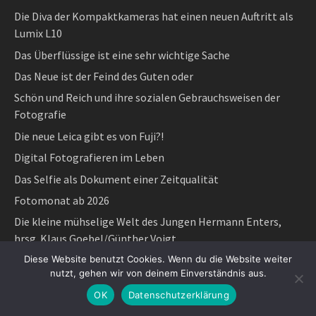
Die Diva der Kompaktkameras hat einen neuen Auftritt als
Lumix L10
Das Überflüssige ist eine sehr wichtige Sache
Das Neue ist der Feind des Guten oder
Schön und Reich und ihre sozialen Gebrauchsweisen der
Fotografie
Die neue Leica gibt es von Fuji?!
Digital Fotografieren im Leben
Das Selfie als Dokument einer Zeitqualität
Fotomonat ab 2026
Die kleine mühselige Welt des Jungen Hermann Enters,
hrsg. Klaus Goebel/Günther Voigt
„Geschichte kann man schreiben – oder fotografieren“
Diese Website benutzt Cookies. Wenn du die Website weiter
nutzt, gehen wir von deinem Einverständnis aus.
Parr, Salgado und Toscani sind 2025 gestorben
OK
Datenschutzerklärung
Made in Germany in China