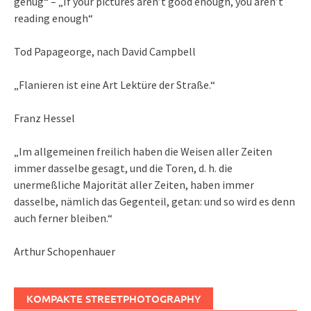
genug“ – „If your pictures aren’t good enough, you aren’t
reading enough“
Tod Papageorge, nach David Campbell
„Flanieren ist eine Art Lektüre der Straße.“
Franz Hessel
„Im allgemeinen freilich haben die Weisen aller Zeiten
immer dasselbe gesagt, und die Toren, d. h. die
unermeßliche Majorität aller Zeiten, haben immer
dasselbe, nämlich das Gegenteil, getan: und so wird es denn
auch ferner bleiben.“
Arthur Schopenhauer
KOMPAKTE STREETPHOTOGRAPHY