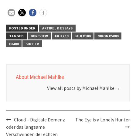
POSTED UNDER
ARTIKEL & ESSAYS
TAGGED
DPREVIEW
FUJI X10
FUJI X100
NIKON P5000
P8400
SUCHER
About Michael Mahlke
View all posts by Michael Mahlke
→
Post
Cloud – Digitale Demenz
The Eye is a Lonely Hunter
navigation
oder das langsame
Verschwinden der echten