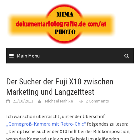
Skip
to
content
Main Menu
Der Sucher der Fuji X10 zwischen
Marketing und Langzeittest
21/10/2011
Michael Mahlke
2 Comments
Ich war schon überrascht, unter der Überschrift
„Gernegroß-Kamera mit Retro-Chic“
folgendes zu lesen:
„Der optische Sucher der X10 hilft bei der Bildkomposition,
wenn das Kameradisplay zum Beispiel im gleißenden