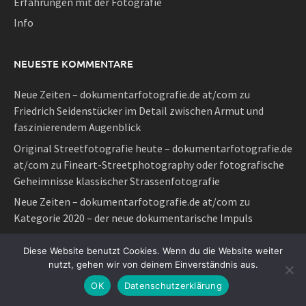
Erfahrungen mit der Fotografie
Info
NEUESTE KOMMENTARE
Neue Zeiten – dokumentarfotografie.de at/com
zu
Friedrich Seidenstücker im Detail zwischen Armut und
faszinierendem Augenblick
Original Streetfotografie heute – dokumentarfotografie.de
at/com
zu
Fineart-Streetphotography oder fotografische
Geheimnisse klassischer Strassenfotografie
Neue Zeiten – dokumentarfotografie.de at/com
zu
Kategorie 2020 – der neue dokumentarische Impuls
Neue Zeiten – dokumentarfotografie.de at/com
zu
Diese Website benutzt Cookies. Wenn du die Website weiter
Klassische manuelle Fotografie im Sinne von Elliott und
nutzt, gehen wir von deinem Einverständnis aus.
Henri auf digitale Art
OK
Datenschutzerklärung
Neue Zeiten – dokumentarfotografie.de at/com
zu
Original