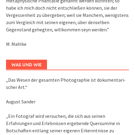
metaphysische Phantasie genannt werden könnten; so
habe ich mich doch nicht entschließen können, sie der
Vergessenheit zu übergeben; weil sie Manchem, wenigstens
zum Vergleich mit seinen eigenen, über denselben
Gegenstand gehegten, willkommen seyn werden.”
M. Mahlke
WAS UND WIE
„Das We­sen der ge­sam­ten Pho­to­gra­phie ist do­ku­men­ta­ri­
scher Art.“
August Sander
„Ein Fotograf wird versuchen, die sich aus seinen
Erfahrungen und Erlebnissen ergebende Quersumme in
Botschaften entlang seiner eigenen Erkenntnisse zu