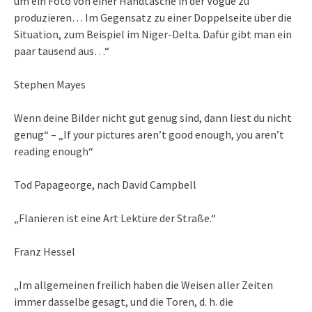
um ein Foto von einer Handtasche in der Vogue zu
produzieren… Im Gegensatz zu einer Doppelseite über die
Situation, zum Beispiel im Niger-Delta. Dafür gibt man ein
paar tausend aus…“
Stephen Mayes
Wenn deine Bilder nicht gut genug sind, dann liest du nicht
genug“ – „If your pictures aren’t good enough, you aren’t
reading enough“
Tod Papageorge, nach David Campbell
„Flanieren ist eine Art Lektüre der Straße.“
Franz Hessel
„Im allgemeinen freilich haben die Weisen aller Zeiten
immer dasselbe gesagt, und die Toren, d. h. die