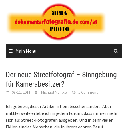
Skip
to
content
Main Menu
Der neue Streetfotograf – Sinngebung
für Kamerabesitzer?
03/11/2011
Michael Mahlke
1 Comment
Ich gebe zu, dieser Artikel ist ein bisschen anders. Aber
mittlerweile erlebe ich in jedem Forum, dass immer mehr
sich als Street-Fotografen ausgeben. Und in sehr vielen
Fällen sind es Menschen, die in ihrem echten Beruf