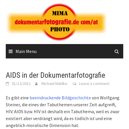
Skip
to
content
Main Menu
AIDS in der Dokumentarfotografie
01/12/2011
Michael Mahlke
Leave a comment
Es gibt eine
beeindruckende Bildgeschichte
von Wolfgang
Steiner, die eines der Tabuthemen unserer Zeit aufgreift,
HIV. AIDS bzw. HIV ist deshalb ein Tabuthema, weil es zwar
existiert aber verdrängt wird, da es tödlich ist und eine
angeblich moralische Dimension hat.