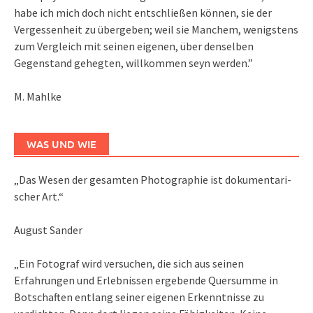
habe ich mich doch nicht entschließen können, sie der
Vergessenheit zu übergeben; weil sie Manchem, wenigstens
zum Vergleich mit seinen eigenen, über denselben
Gegenstand gehegten, willkommen seyn werden.”
M. Mahlke
WAS UND WIE
„Das We­sen der ge­sam­ten Pho­to­gra­phie ist do­ku­men­ta­ri­
scher Art.“
August Sander
„Ein Fotograf wird versuchen, die sich aus seinen
Erfahrungen und Erlebnissen ergebende Quersumme in
Botschaften entlang seiner eigenen Erkenntnisse zu