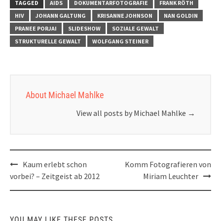
TAGGED
AIDS
DOKUMENTARFOTOGRAFIE
FRANK RÖTH
HIV
JOHANN GALTUNG
KRISANNE JOHNSON
NAN GOLDIN
PRANEE PORJAI
SLIDESHOW
SOZIALE GEWALT
STRUKTURELLE GEWALT
WOLFGANG STEINER
About Michael Mahlke
View all posts by Michael Mahlke
→
Post
Kaum erlebt schon
Komm Fotografieren von
navigation
vorbei? – Zeitgeist ab 2012
Miriam Leuchter
YOU MAY LIKE THESE POSTS