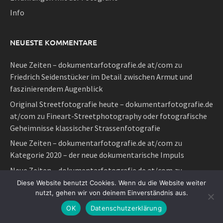
Info
NEUESTE KOMMENTARE
Neue Zeiten – dokumentarfotografie.de at/com
zu
Friedrich Seidenstücker im Detail zwischen Armut und
faszinierendem Augenblick
Original Streetfotografie heute – dokumentarfotografie.de
at/com
zu
Fineart-Streetphotography oder fotografische
Geheimnisse klassischer Strassenfotografie
Neue Zeiten – dokumentarfotografie.de at/com
zu
Kategorie 2020 – der neue dokumentarische Impuls
Neue Zeiten – dokumentarfotografie.de at/com
zu
Klassische manuelle Fotografie im Sinne von Elliott und
Diese Website benutzt Cookies. Wenn du die Website weiter
nutzt, gehen wir von deinem Einverständnis aus.
Henri auf digitale Art
OK
Datenschutzerklärung
Neue Zeiten – dokumentarfotografie.de at/com
zu
Original
Streetfotografie heute