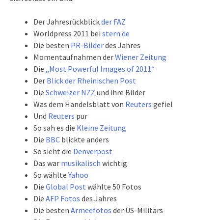
Der Jahresrückblick
der FAZ
Worldpress 2011 bei
stern.de
Die besten
PR-Bilder
des Jahres
Momentaufnahmen der
Wiener Zeitung
Die
„Most Powerful Images of 2011“
Der
Blick der Rheinischen Post
Die
Schweizer NZZ
und ihre Bilder
Was dem Handelsblatt von
Reuters
gefiel
Und
Reuters
pur
So sah es die
Kleine Zeitung
Die
BBC
blickte anders
So sieht die
Denverpost
Das war
musikalisch
wichtig
So wählte
Yahoo
Die
Global Post
wählte 50 Fotos
Die
AFP Fotos
des Jahres
Die besten
Armeefotos
der US-Militärs