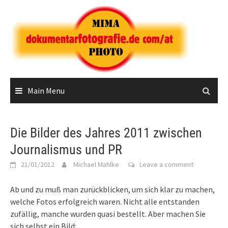
Skip
to
content
Main Menu
Die Bilder des Jahres 2011 zwischen
Journalismus und PR
21/01/2012
Michael Mahlke
Leave a comment
Ab und zu muß man zurückblicken, um sich klar zu machen,
welche Fotos erfolgreich waren. Nicht alle entstanden
zufällig, manche wurden quasi bestellt. Aber machen Sie
sich selbst ein Bild: