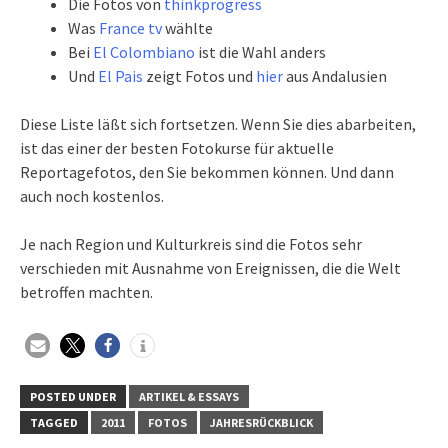
Die Fotos von
thinkprogress
Was
France tv
wählte
Bei
El Colombiano
ist die Wahl anders
Und
El Pais
zeigt Fotos und
hier
aus Andalusien
Diese Liste läßt sich fortsetzen. Wenn Sie dies abarbeiten,
ist das einer der besten Fotokurse für aktuelle
Reportagefotos, den Sie bekommen können. Und dann
auch noch kostenlos.
Je nach Region und Kulturkreis sind die Fotos sehr
verschieden mit Ausnahme von Ereignissen, die die Welt
betroffen machten.
POSTED UNDER
ARTIKEL & ESSAYS
TAGGED
2011
FOTOS
JAHRESRÜCKBLICK