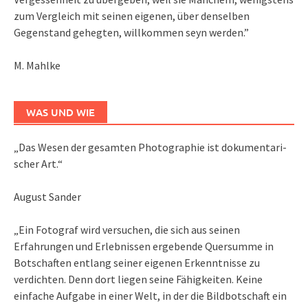
zum Vergleich mit seinen eigenen, über denselben
Gegenstand gehegten, willkommen seyn werden.”
M. Mahlke
WAS UND WIE
„Das We­sen der ge­sam­ten Pho­to­gra­phie ist do­ku­men­ta­ri­
scher Art.“
August Sander
„Ein Fotograf wird versuchen, die sich aus seinen
Erfahrungen und Erlebnissen ergebende Quersumme in
Botschaften entlang seiner eigenen Erkenntnisse zu
verdichten. Denn dort liegen seine Fähigkeiten. Keine
einfache Aufgabe in einer Welt, in der die Bildbotschaft ein