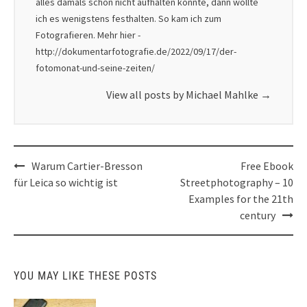
alles damals schon nicht aufhalten konnte, dann wollte
ich es wenigstens festhalten. So kam ich zum
Fotografieren. Mehr hier -
http://dokumentarfotografie.de/2022/09/17/der-
fotomonat-und-seine-zeiten/
View all posts by Michael Mahlke
→
Post
Warum Cartier-Bresson
Free Ebook
navigation
für Leica so wichtig ist
Streetphotography – 10
Examples for the 21th
century
YOU MAY LIKE THESE POSTS