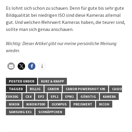
Es lohnt sich schon zu schauen. Denn für gute bis sehr gute
Bildqualität bei niedrigen ISO sind diese Kameras allemal
gut. Und welchen Mehrwert Kameras haben, die teurer sind,
sollte man sich genau anschauen.
Wichtig: Dieser Artikel gibt nur meine persönliche Meinung
wieder.
POSTED UNDER
KURZ & KNAPP
TAGGED
BILLIG
CANON
CANON POWERSHOT S95
CASIO
EXH20G
CX4
EP2
EPL1
EPM1
GÜNSTIG
KAMERA
NIKON
NIKON P300
OLYMPUS
PREISWERT
RICOH
SAMSUNG EX1
SCHNÄPPCHEN