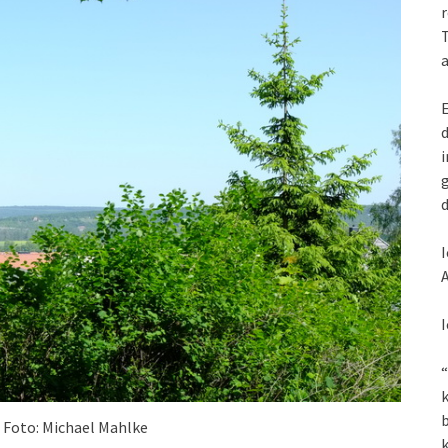
r
T
a
E
d
i
g
d
I
A
I
“
k
 Foto: Michael Mahlke
k