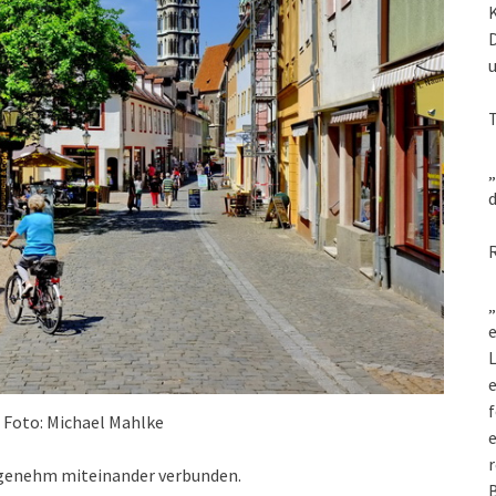
„
d
„
e
L
f
 Foto: Michael Mahlke
e
r
angenehm miteinander verbunden.
B