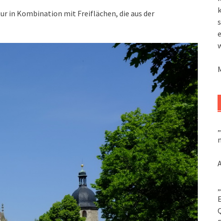
k
tur in Kombination mit Freiflächen, die aus der
s
„
m
„