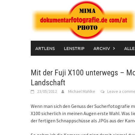
Skip
to
content
ARTLENS
LENSTRIP
ARCHIV
ALLE
Mit der Fuji X100 unterwegs – M
Landschaft
23/05/2012
Michael Mahlke
Leave a comme
Wenn man sich den Genuss der Sucherfotografie mit
X100 sicherlich in meinen Augen erste Wahl. Was l
der fertigen Schnappschüsse als JPGs aus der Kam