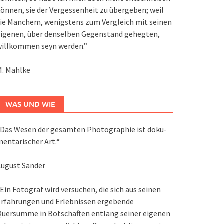
önnen, sie der Vergessenheit zu übergeben; weil
ie Manchem, wenigstens zum Vergleich mit seinen
eigenen, über denselben Gegenstand gehegten,
willkommen seyn werden.”
M. Mahlke
WAS UND WIE
Das We­sen der ge­sam­ten Pho­to­gra­phie ist do­ku­
en­ta­ri­scher Art.“
August Sander
Ein Fotograf wird versuchen, die sich aus seinen
Erfahrungen und Erlebnissen ergebende
Quersumme in Botschaften entlang seiner eigenen