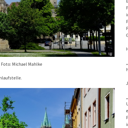
E
F
i
P
F
G
 Foto: Michael Mahlke
h
laufstelle.
„
U
e
P
i