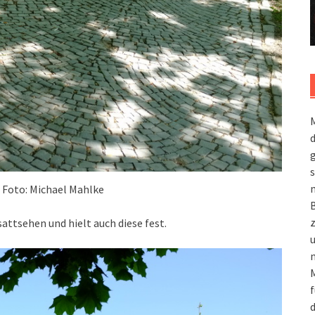
M
g
s
m
 Foto: Michael Mahlke
attsehen und hielt auch diese fest.
n
M
f
d