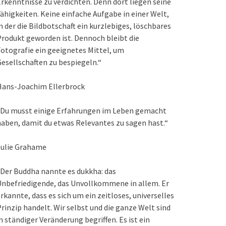
rkenntnisse zu verdichten. Denn dort liegen seine
ähigkeiten. Keine einfache Aufgabe in einer Welt,
n der die Bildbotschaft ein kurzlebiges, löschbares
rodukt geworden ist. Dennoch bleibt die
otografie ein geeignetes Mittel, um
esellschaften zu bespiegeln.“
Hans-Joachim Ellerbrock
„Du musst einige Erfahrungen im Leben gemacht
aben, damit du etwas Relevantes zu sagen hast.“
Julie Grahame
Der Buddha nannte es dukkha: das
nbefriedigende, das Unvollkommene in allem. Er
rkannte, dass es sich um ein zeitloses, universelles
rinzip handelt. Wir selbst und die ganze Welt sind
n ständiger Veränderung begriffen. Es ist ein