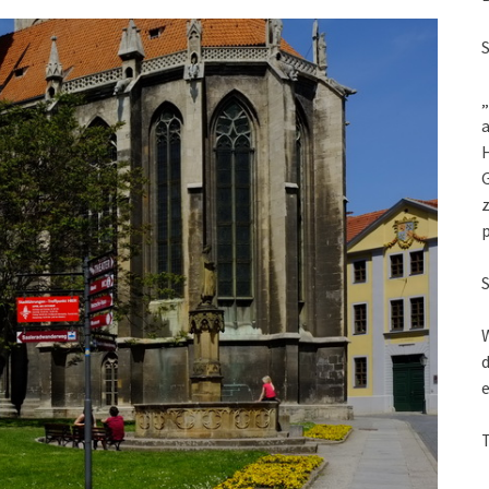
„
a
G
z
W
d
e