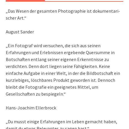
„Das We­sen der ge­sam­ten Pho­to­gra­phie ist do­ku­men­ta­ri­
scher Art.“
August Sander
„Ein Fotograf wird versuchen, die sich aus seinen
Erfahrungen und Erlebnissen ergebende Quersumme in
Botschaften entlang seiner eigenen Erkenntnisse zu
verdichten. Denn dort liegen seine Fähigkeiten. Keine
einfache Aufgabe in einer Welt, in der die Bildbotschaft ein
kurzlebiges, löschbares Produkt geworden ist. Dennoch
bleibt die Fotografie ein geeignetes Mittel, um
Gesellschaften zu bespiegeln.“
Hans-Joachim Ellerbrock
„Du musst einige Erfahrungen im Leben gemacht haben,
damit du etwas Relevantes zu sagen hast.“