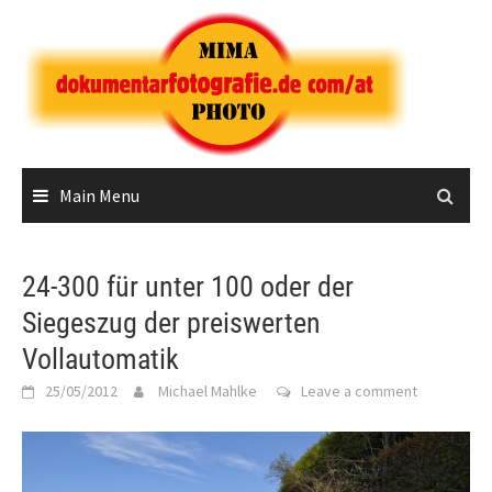
Skip
to
content
Main Menu
24-300 für unter 100 oder der
Siegeszug der preiswerten
Vollautomatik
25/05/2012
Michael Mahlke
Leave a comment