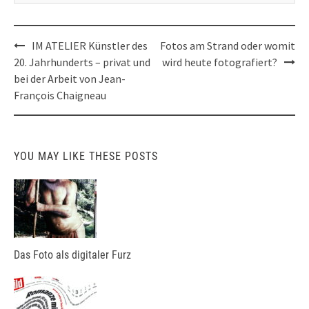
Post
IM ATELIER Künstler des
Fotos am Strand oder womit
navigation
20. Jahrhunderts – privat und
wird heute fotografiert?
bei der Arbeit von Jean-
François Chaigneau
YOU MAY LIKE THESE POSTS
Das Foto als digitaler Furz