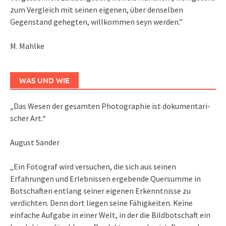
zum Vergleich mit seinen eigenen, über denselben
Gegenstand gehegten, willkommen seyn werden.”
M. Mahlke
WAS UND WIE
„Das We­sen der ge­sam­ten Pho­to­gra­phie ist do­ku­men­ta­ri­
scher Art.“
August Sander
„Ein Fotograf wird versuchen, die sich aus seinen
Erfahrungen und Erlebnissen ergebende Quersumme in
Botschaften entlang seiner eigenen Erkenntnisse zu
verdichten. Denn dort liegen seine Fähigkeiten. Keine
einfache Aufgabe in einer Welt, in der die Bildbotschaft ein