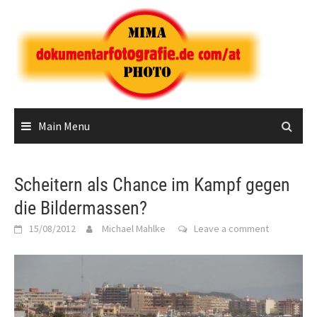
Skip
to
content
Main Menu
Scheitern als Chance im Kampf gegen
die Bildermassen?
15/08/2012
Michael Mahlke
Leave a comment