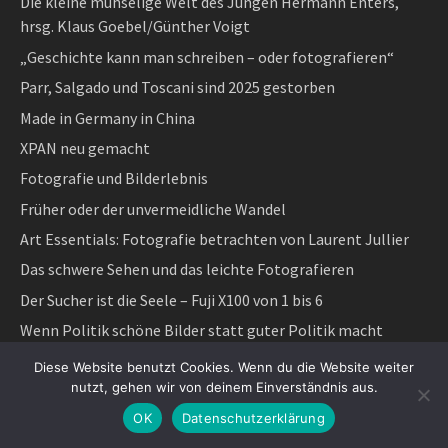
Die kleine mühselige Welt des Jungen Hermann Enters,
hrsg. Klaus Goebel/Günther Voigt
„Geschichte kann man schreiben – oder fotografieren“
Parr, Salgado und Toscani sind 2025 gestorben
Made in Germany in China
XPAN neu gemacht
Fotografie und Bilderlebnis
Früher oder der unvermeidliche Wandel
Art Essentials: Fotografie betrachten von Laurent Jullier
Das schwere Sehen und das leichte Fotografieren
Der Sucher ist die Seele – Fuji X100 von 1 bis 6
Wenn Politik schöne Bilder statt guter Politik macht
Ungerechtigkeit – alt und neu
Diese Website benutzt Cookies. Wenn du die Website weiter
nutzt, gehen wir von deinem Einverständnis aus.
Mit Leicalux unterwegs
OK
Datenschutzerklärung
Wahlkampf 2025