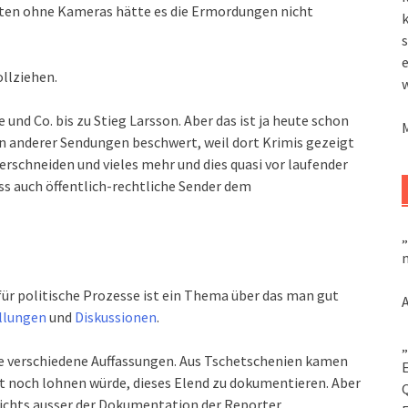
uten ohne Kameras hätte es die Ermordungen nicht
k
s
ollziehen.
und Co. bis zu Stieg Larsson. Aber das ist ja heute schon
en anderer Sendungen beschwert, weil dort Krimis gezeigt
erschneiden und vieles mehr und dies quasi vor laufender
s auch öffentlich-rechtliche Sender dem
„
m
für politische Prozesse ist ein Thema über das man gut
llungen
und
Diskussionen
.
„
ele verschiedene Auffassungen. Aus Tschetschenien kamen
upt noch lohnen würde, dieses Elend zu dokumentieren. Aber
nichts ausser der Dokumentation der Reporter.