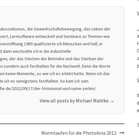
„
nalsozialismus, die Gewerkschaftsbewegung, das Leben der
a
isiert, Lernsoftware entwickelt und Seminare zu Themen wie
renzöffnung 1989 qualifizierte ich Menschen und half, in
G
dann wechselte ich in die industrielle
z
nigen, der das Sterben der Betriebe und das Sterben der
en sondern auch festhalten für die Nachwelt. Denn die Worte
en keine Momente, so wie ich es erlebt hatte. Wenn ich das
lte ich es wenigstens festhalten. So kam ich zum
afie.de/2022/09/17/der-fotomonat-und-seine-zeiten/
W
View all posts by Michael Mahlke
→
d
e
Warmlaufen für die Photokina 2012