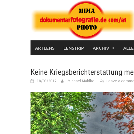
Skip
to
content
ARTLENS
LENSTRIP
ARCHIV
ALLE
Keine Kriegsberichterstattung me
18/08/2012
Michael Mahlke
Leave a comme