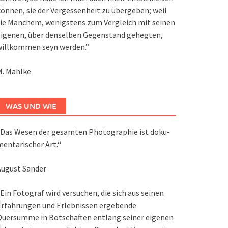
önnen, sie der Vergessenheit zu übergeben; weil
ie Manchem, wenigstens zum Vergleich mit seinen
eigenen, über denselben Gegenstand gehegten,
willkommen seyn werden.”
M. Mahlke
WAS UND WIE
Das We­sen der ge­sam­ten Pho­to­gra­phie ist do­ku­
en­ta­ri­scher Art.“
August Sander
Ein Fotograf wird versuchen, die sich aus seinen
Erfahrungen und Erlebnissen ergebende
Quersumme in Botschaften entlang seiner eigenen