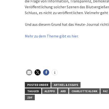
die Frage von Information, Transparenz, Demokratie
Veröffentlichung solcher Szenen das Blutvergießen
Schluss, es nicht zu veröffentlichen. Vielmehr geht 
Und aus diesem Grund hat das Heute-Journal richti
Mehr zu dem Theme gibt es hier.
POSTED UNDER
ARTIKEL & ESSAYS
TAGGED
ALEPPO
ARD
CHARLOTTE KLONK
FAZ
ZDF