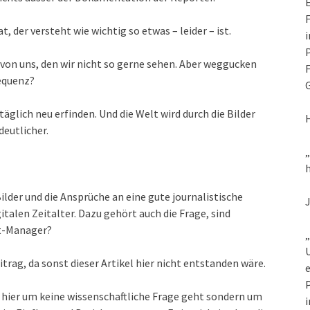
E
F
, der versteht wie wichtig so etwas – leider – ist.
i
P
von uns, den wir nicht so gerne sehen. Aber weggucken
F
equenz?
G
lich neu erfinden. Und die Welt wird durch die Bilder
eutlicher.
h
Bilder und die Ansprüche an eine gute journalistische
talen Zeitalter. Dazu gehört auch die Frage, sind
nt-Manager?
„
U
itrag, da sonst dieser Artikel hier nicht entstanden wäre.
e
P
s hier um keine wissenschaftliche Frage geht sondern um
i