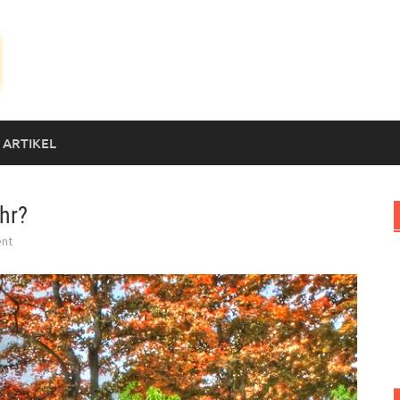
 ARTIKEL
hr?
nt