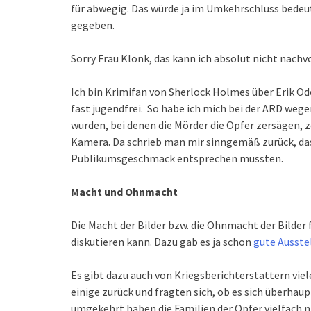
für abwegig. Das würde ja im Umkehrschluss bede
gegeben.
Sorry Frau Klonk, das kann ich absolut nicht nachv
Ich bin Krimifan von Sherlock Holmes über Erik Ode 
fast jugendfrei. So habe ich mich bei der ARD weg
wurden, bei denen die Mörder die Opfer zersägen, z
Kamera. Da schrieb man mir sinngemäß zurück, das
Publikumsgeschmack entsprechen müssten.
Macht und Ohnmacht
Die Macht der Bilder bzw. die Ohnmacht der Bilder 
diskutieren kann. Dazu gab es ja schon
gute Ausste
Es gibt dazu auch von Kriegsberichterstattern vi
einige zurück und fragten sich, ob es sich überha
umgekehrt haben die Familien der Opfer vielfach 