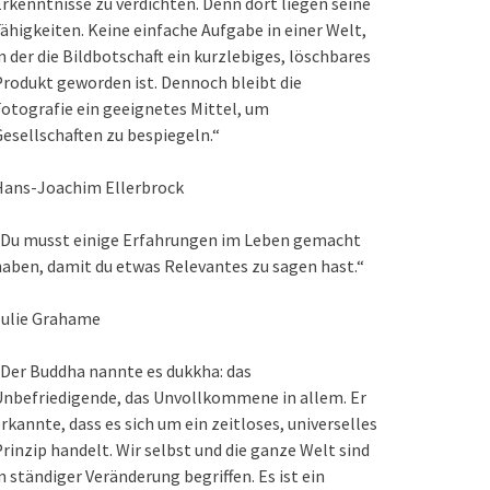
rkenntnisse zu verdichten. Denn dort liegen seine
ähigkeiten. Keine einfache Aufgabe in einer Welt,
n der die Bildbotschaft ein kurzlebiges, löschbares
rodukt geworden ist. Dennoch bleibt die
otografie ein geeignetes Mittel, um
esellschaften zu bespiegeln.“
Hans-Joachim Ellerbrock
„Du musst einige Erfahrungen im Leben gemacht
aben, damit du etwas Relevantes zu sagen hast.“
Julie Grahame
Der Buddha nannte es dukkha: das
nbefriedigende, das Unvollkommene in allem. Er
rkannte, dass es sich um ein zeitloses, universelles
rinzip handelt. Wir selbst und die ganze Welt sind
n ständiger Veränderung begriffen. Es ist ein