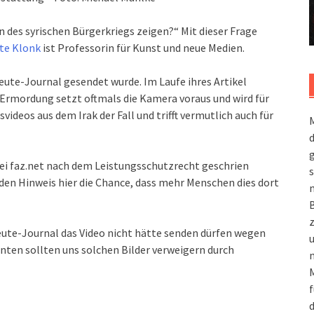
 des syrischen Bürgerkriegs zeigen?“ Mit dieser Frage
te Klonk
ist Professorin für Kunst und neue Medien.
eute-Journal gesendet wurde. Im Laufe ihres Artikel
e Ermordung setzt oftmals die Kamera voraus und wird für
videos aus dem Irak der Fall und trifft vermutlich auch für
M
g
 bei faz.net nach dem Leistungsschutzrecht geschrien
s
 den Hinweis hier die Chance, dass mehr Menschen dies dort
m
ute-Journal das Video nicht hätte senden dürfen wegen
ten sollten uns solchen Bilder verweigern durch
n
M
f
d