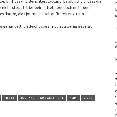
, Einfluss und Berichterstattung. Es ist richtig, dass die
 nicht stoppt. Dies beinhaltet aber doch nicht den
es darum, dies journalistisch aufbereitet zu tun.
g gehandelt, vielleicht sogar noch zu wenig gezeigt.
„
d
„
e
L
f
HEUTE
JOURNAL
KRIEGSBERICHT
KRIMI
VIDEO
e
r
B