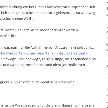
r
röffentlichung ein herzliches Dankeschön aussprechen. Ich
T
lich auch politische Lebenspraxis gelesen, die so weit weg
a
eine schöne neue Welt…
E
grausame Realität nicht mehr berichtet werden.
d
rn? Hilfe!!!
i
g
 war, nämlich die Aufnahme vor Ort zu einem Zeitpunkt,
d
 Handyreporter/Bürgerreporter sind da und ersetzen z.T.
r, bewegt und unbewegt, zeigen Dinge, die geschehen sind.
I
en und zwar unkommentiert und nicht journalistisch
A
I
eggucken in den öffentlich-rechtlichen Medien?
“
k
meras die Voraussetzung für die Ermordung sind, halte ich
k