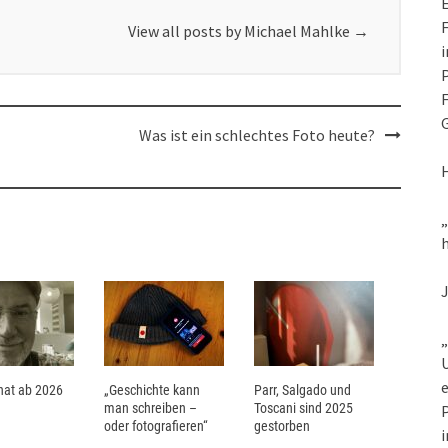
E
F
View all posts by Michael Mahlke
→
i
P
F
G
Was ist ein schlechtes Foto heute?
h
„
U
e
at ab 2026
„Geschichte kann
Parr, Salgado und
man schreiben –
Toscani sind 2025
P
oder fotografieren“
gestorben
i