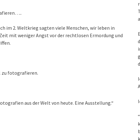
r
T
rafieren…..
a
ch im 2. Weltkrieg sagten viele Menschen, wir leben in
E
e Zeit mit weniger Angst vor der rechtlosen Ermordung und
d
ffen.
i
g
d
l zu fotografieren.
I
A
I
Fotografien aus der Welt von heute. Eine Ausstellung.“
“
k
k