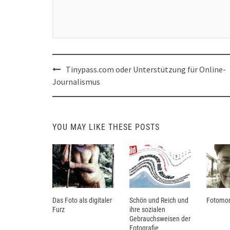
Post
Tinypass.com oder Unterstützung für Online-
navigation
Journalismus
YOU MAY LIKE THESE POSTS
Das Foto als digitaler
Schön und Reich und
Fotomon
Furz
ihre sozialen
Gebrauchsweisen der
Fotografie