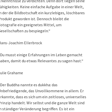
rkenntnisse zu verdichten. Denn dort liegen seine
ähigkeiten. Keine einfache Aufgabe in einer Welt,
n der die Bildbotschaft ein kurzlebiges, löschbares
rodukt geworden ist. Dennoch bleibt die
otografie ein geeignetes Mittel, um
esellschaften zu bespiegeln.“
Hans-Joachim Ellerbrock
„Du musst einige Erfahrungen im Leben gemacht
aben, damit du etwas Relevantes zu sagen hast.“
Julie Grahame
Der Buddha nannte es dukkha: das
nbefriedigende, das Unvollkommene in allem. Er
rkannte, dass es sich um ein zeitloses, universelles
rinzip handelt. Wir selbst und die ganze Welt sind
n ständiger Veränderung begriffen. Es ist ein