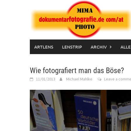
Skip
to
content
ARTLENS
LENSTRIP
ARCHIV
ALLE
Wie fotografiert man das Böse?
11/01/2013
Michael Mahlke
Leave a comme