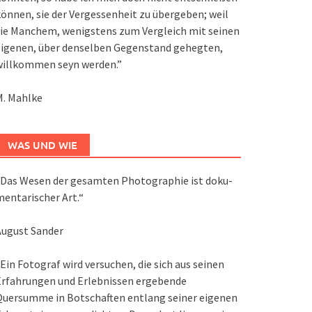
önnen, sie der Vergessenheit zu übergeben; weil
ie Manchem, wenigstens zum Vergleich mit seinen
eigenen, über denselben Gegenstand gehegten,
willkommen seyn werden.”
M. Mahlke
WAS UND WIE
Das We­sen der ge­sam­ten Pho­to­gra­phie ist do­ku­
en­ta­ri­scher Art.“
August Sander
Ein Fotograf wird versuchen, die sich aus seinen
Erfahrungen und Erlebnissen ergebende
Quersumme in Botschaften entlang seiner eigenen