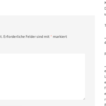
t.
Erforderliche Felder sind mit
*
markiert
„
d
„
e
L
f
e
r
B