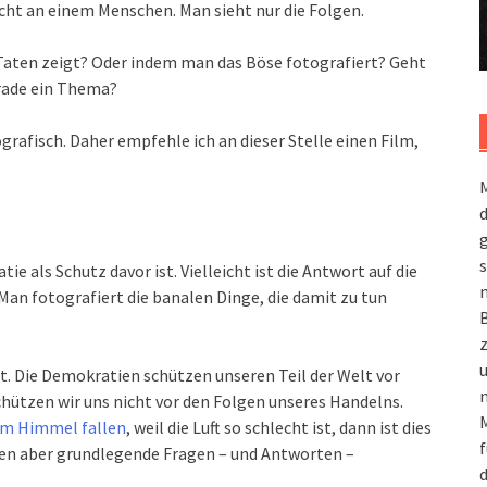
icht an einem Menschen. Man sieht nur die Folgen.
Taten zeigt? Oder indem man das Böse fotografiert? Geht
rade ein Thema?
grafisch. Daher empfehle ich an dieser Stelle einen Film,
M
g
s
ie als Schutz davor ist. Vielleicht ist die Antwort auf die
m
Man fotografiert die banalen Dinge, die damit zu tun
it. Die Demokratien schützen unseren Teil der Welt vor
n
ützen wir uns nicht vor den Folgen unseres Handelns.
M
om Himmel fallen
, weil die Luft so schlecht ist, dann ist dies
f
en aber grundlegende Fragen – und Antworten –
d