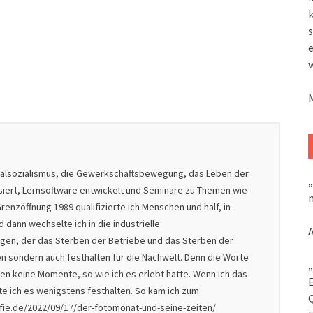
k
s
nalsozialismus, die Gewerkschaftsbewegung, das Leben der
„
isiert, Lernsoftware entwickelt und Seminare zu Themen wie
m
renzöffnung 1989 qualifizierte ich Menschen und half, in
dann wechselte ich in die industrielle
nigen, der das Sterben der Betriebe und das Sterben der
en sondern auch festhalten für die Nachwelt. Denn die Worte
„
en keine Momente, so wie ich es erlebt hatte. Wenn ich das
lte ich es wenigstens festhalten. So kam ich zum
afie.de/2022/09/17/der-fotomonat-und-seine-zeiten/