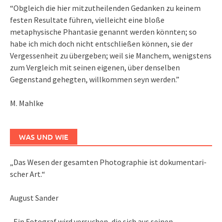
“Obgleich die hier mitzutheilenden Gedanken zu keinem
festen Resultate führen, vielleicht eine bloße
metaphysische Phantasie genannt werden könnten; so
habe ich mich doch nicht entschließen können, sie der
Vergessenheit zu übergeben; weil sie Manchem, wenigstens
zum Vergleich mit seinen eigenen, über denselben
Gegenstand gehegten, willkommen seyn werden.”
M. Mahlke
WAS UND WIE
„Das We­sen der ge­sam­ten Pho­to­gra­phie ist do­ku­men­ta­ri­
scher Art.“
August Sander
„Ein Fotograf wird versuchen, die sich aus seinen