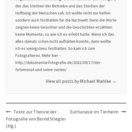
der das Sterben der Betriebe und das Sterben der
Hoffnung der Menschen sah. Ich wollte nicht nur helfen
sondern auch festhalten für die Nachwelt. Denn die Worte
zeigten keine Gesichter und die Geschichten erzählten
keine Momente, so wie ich es erlebt hatte. Wenn ich das
alles damals schon nicht aufhalten konnte, dann wollte
ich es wenigstens festhalten. So kam ich zum
Fotografieren. Mehr hier -
http://dokumentarfotografie.de/2022/09/17/der-
fotomonat-und-seine-zeiten/
View all posts by Michael Mahlke
→
Post
Texte zur Theorie der
Euthanasie im Tierheim
navigation
Fotografie von Bernd Stiegler
(Hg.)