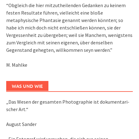
“Obgleich die hier mitzutheilenden Gedanken zu keinem
festen Resultate führen, vielleicht eine bloße
metaphysische Phantasie genannt werden könnten; so
habe ich mich doch nicht entschließen können, sie der
Vergessenheit zu übergeben; weil sie Manchem, wenigstens
zum Vergleich mit seinen eigenen, über denselben
Gegenstand gehegten, willkommen seyn werden.”
M. Mahlke
WAS UND WIE
„Das We­sen der ge­sam­ten Pho­to­gra­phie ist do­ku­men­ta­ri­
scher Art.“
August Sander