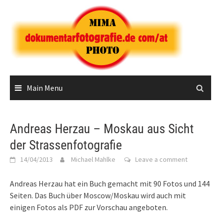
Skip
to
content
Main Menu
Andreas Herzau – Moskau aus Sicht
der Strassenfotografie
14/04/2013
Michael Mahlke
Leave a comment
Andreas Herzau hat ein Buch gemacht mit 90 Fotos und 144
Seiten. Das Buch über Moscow/Moskau wird auch mit
einigen Fotos als PDF zur Vorschau angeboten.