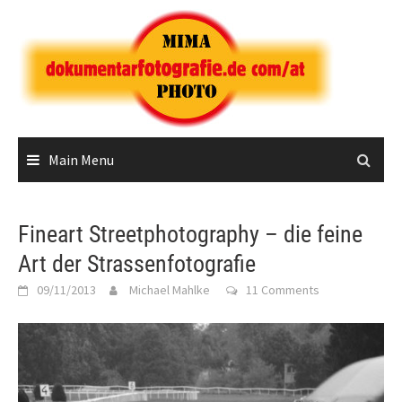
Skip
to
content
Main Menu
Fineart Streetphotography – die feine
Art der Strassenfotografie
09/11/2013
Michael Mahlke
11 Comments