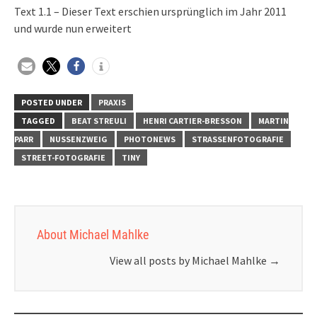
Text 1.1 – Dieser Text erschien ursprünglich im Jahr 2011
und wurde nun erweitert
POSTED UNDER
PRAXIS
TAGGED
BEAT STREULI
HENRI CARTIER-BRESSON
MARTIN
PARR
NUSSENZWEIG
PHOTONEWS
STRASSENFOTOGRAFIE
STREET-FOTOGRAFIE
TINY
About Michael Mahlke
View all posts by Michael Mahlke
→