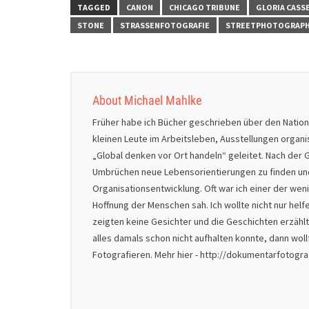
TAGGED
CANON
CHICAGO TRIBUNE
GLORIA CASS
STONE
STRASSENFOTOGRAFIE
STREETPHOTOGRAP
About Michael Mahlke
Früher habe ich Bücher geschrieben über den Natio
kleinen Leute im Arbeitsleben, Ausstellungen organ
„Global denken vor Ort handeln“ geleitet. Nach der G
Umbrüchen neue Lebensorientierungen zu finden und 
Organisationsentwicklung. Oft war ich einer der we
Hoffnung der Menschen sah. Ich wollte nicht nur helf
zeigten keine Gesichter und die Geschichten erzählt
alles damals schon nicht aufhalten konnte, dann wol
Fotografieren. Mehr hier - http://dokumentarfotogr