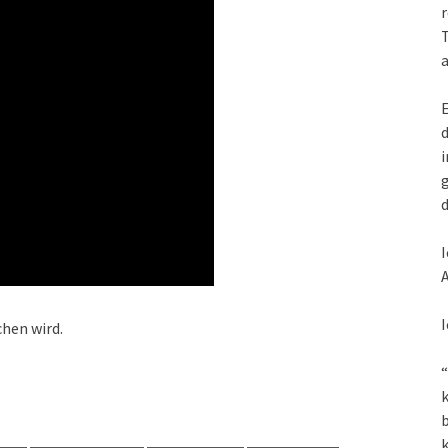
r
T
a
E
d
i
g
d
I
A
I
chen wird.
“
k
k