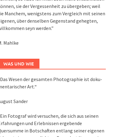
önnen, sie der Vergessenheit zu übergeben; weil
ie Manchem, wenigstens zum Vergleich mit seinen
eigenen, über denselben Gegenstand gehegten,
willkommen seyn werden.”
M. Mahlke
WAS UND WIE
Das We­sen der ge­sam­ten Pho­to­gra­phie ist do­ku­
en­ta­ri­scher Art.“
August Sander
Ein Fotograf wird versuchen, die sich aus seinen
Erfahrungen und Erlebnissen ergebende
Quersumme in Botschaften entlang seiner eigenen