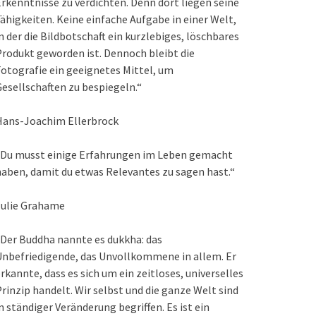
rkenntnisse zu verdichten. Denn dort liegen seine
ähigkeiten. Keine einfache Aufgabe in einer Welt,
n der die Bildbotschaft ein kurzlebiges, löschbares
rodukt geworden ist. Dennoch bleibt die
otografie ein geeignetes Mittel, um
esellschaften zu bespiegeln.“
Hans-Joachim Ellerbrock
„Du musst einige Erfahrungen im Leben gemacht
aben, damit du etwas Relevantes zu sagen hast.“
Julie Grahame
Der Buddha nannte es dukkha: das
nbefriedigende, das Unvollkommene in allem. Er
rkannte, dass es sich um ein zeitloses, universelles
rinzip handelt. Wir selbst und die ganze Welt sind
n ständiger Veränderung begriffen. Es ist ein