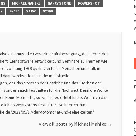
ENS
MICHAEL MAHLKE
NANCY STONE
POWERSHOT
k
HY
SX130
SX150
SX160
s
nalsozialismus, die Gewerkschaftsbewegung, das Leben der
isiert, Lernsoftware entwickelt und Seminare zu Themen wie
renzöffnung 1989 qualifizierte ich Menschen und half, in
dann wechselte ich in die industrielle
„
nigen, der das Sterben der Betriebe und das Sterben der
m
en sondern auch festhalten für die Nachwelt. Denn die Worte
en keine Momente, so wie ich es erlebt hatte. Wenn ich das
lte ich es wenigstens festhalten. So kam ich zum
afie.de/2022/09/17/der-fotomonat-und-seine-zeiten/
„
View all posts by Michael Mahlke
→