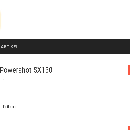
 ARTIKEL
n Powershot SX150
nt
o Tribune.