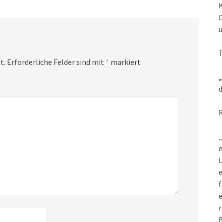
t.
Erforderliche Felder sind mit
*
markiert
„
d
„
e
L
f
e
r
B