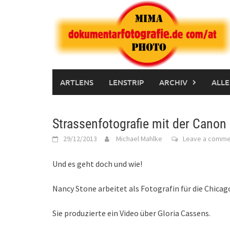
Skip
to
content
ARTLENS
LENSTRIP
ARCHIV
ALLE
Strassenfotografie mit der Cano
29/12/2013
Michael Mahlke
Leave a comme
Und es geht doch und wie!
Nancy Stone arbeitet als Fotografin für die Chicag
Sie produzierte ein Video über Gloria Cassens.