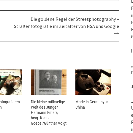
E
F
i
Die goldene Regel der Streetphotography –
P
Straßenfotografie im Zeitalter von NSA und Google
F
G
h
„
Fotografieren
Die kleine mühselige
Made in Germany in
n
Welt des Jungen
China
U
Hermann Enters,
e
hrsg. Klaus
P
Goebel/Günther Voigt
i