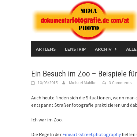
Skip
to
content
ARTLENS
LENSTRIP
ARCHIV
ALLE
Ein Besuch im Zoo – Beispiele fü
10/03/2015
Michael Mahlke
3 Comments
Auch heute finden sich die Situationen, wenn ma
entspannt Straßenfotografie praktizieren und dab
Ich war im Zoo.
Die Regeln der
Fineart-Streetphotography
helfen 