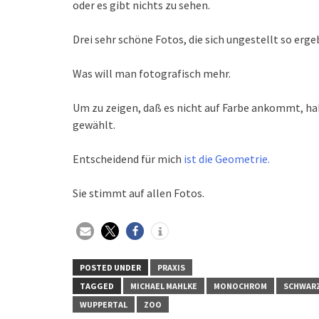
oder es gibt nichts zu sehen.
Drei sehr schöne Fotos, die sich ungestellt so erg
Was will man fotografisch mehr.
Um zu zeigen, daß es nicht auf Farbe ankommt, hab
gewählt.
Entscheidend für mich
ist die Geometrie.
Sie stimmt auf allen Fotos.
POSTED UNDER
PRAXIS
TAGGED
MICHAEL MAHLKE
MONOCHROM
SCHWAR
WUPPERTAL
ZOO