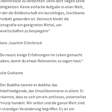
rkenntnisse zu verdichten. Denn dort liegen seine
ähigkeiten. Keine einfache Aufgabe in einer Welt,
n der die Bildbotschaft ein kurzlebiges, löschbares
rodukt geworden ist. Dennoch bleibt die
otografie ein geeignetes Mittel, um
esellschaften zu bespiegeln.“
Hans-Joachim Ellerbrock
„Du musst einige Erfahrungen im Leben gemacht
aben, damit du etwas Relevantes zu sagen hast.“
Julie Grahame
Der Buddha nannte es dukkha: das
nbefriedigende, das Unvollkommene in allem. Er
rkannte, dass es sich um ein zeitloses, universelles
rinzip handelt. Wir selbst und die ganze Welt sind
n ständiger Veränderung begriffen. Es ist ein