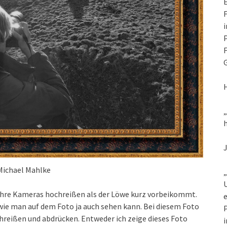
E
F
i
P
F
G
h
Michael Mahlke
„
U
ihre Kameras hochreißen als der Löwe kurz vorbeikommt.
e
– wie man auf dem Foto ja auch sehen kann. Bei diesem Foto
P
chreißen und abdrücken. Entweder ich zeige dieses Foto
i