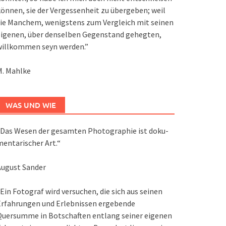
önnen, sie der Vergessenheit zu übergeben; weil
ie Manchem, wenigstens zum Vergleich mit seinen
eigenen, über denselben Gegenstand gehegten,
willkommen seyn werden.”
M. Mahlke
WAS UND WIE
Das We­sen der ge­sam­ten Pho­to­gra­phie ist do­ku­
en­ta­ri­scher Art.“
August Sander
Ein Fotograf wird versuchen, die sich aus seinen
Erfahrungen und Erlebnissen ergebende
Quersumme in Botschaften entlang seiner eigenen