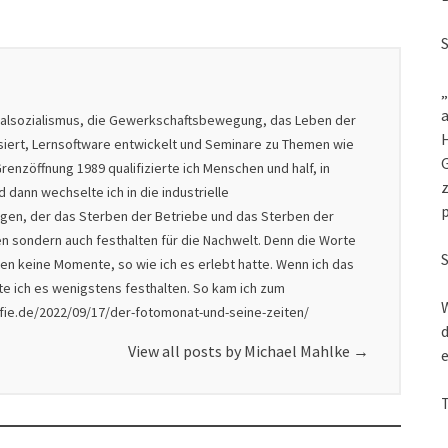
„
a
nalsozialismus, die Gewerkschaftsbewegung, das Leben der
isiert, Lernsoftware entwickelt und Seminare zu Themen wie
G
renzöffnung 1989 qualifizierte ich Menschen und half, in
z
dann wechselte ich in die industrielle
nigen, der das Sterben der Betriebe und das Sterben der
en sondern auch festhalten für die Nachwelt. Denn die Worte
en keine Momente, so wie ich es erlebt hatte. Wenn ich das
lte ich es wenigstens festhalten. So kam ich zum
W
afie.de/2022/09/17/der-fotomonat-und-seine-zeiten/
d
View all posts by Michael Mahlke
→
e