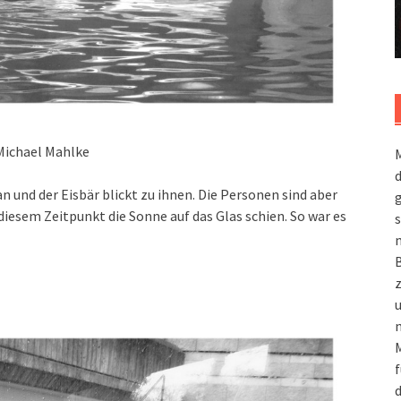
Michael Mahlke
M
n und der Eisbär blickt zu ihnen. Die Personen sind aber
g
 diesem Zeitpunkt die Sonne auf das Glas schien. So war es
s
m
n
M
f
d