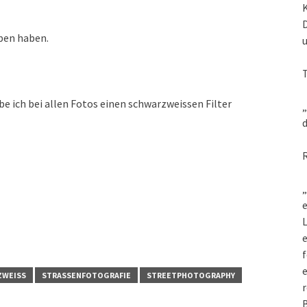
eben haben.
e ich bei allen Fotos einen schwarzweissen Filter
„
d
„
e
L
f
e
ZWEISS
STRASSENFOTOGRAFIE
STREETPHOTOGRAPHY
r
B