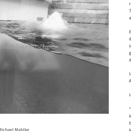
r
T
a
E
d
i
g
d
I
A
I
“
k
Michael Mahlke
k