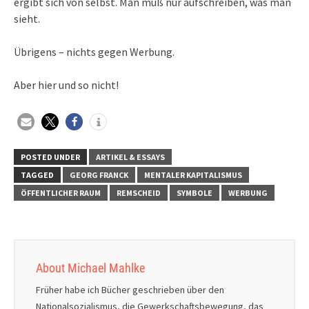
ergibt sich von selbst. Man muß nur aufschreiben, was man
sieht.
Übrigens – nichts gegen Werbung.
Aber hier und so nicht!
POSTED UNDER
ARTIKEL & ESSAYS
TAGGED
GEORG FRANCK
MENTALER KAPITALISMUS
ÖFFENTLICHER RAUM
REMSCHEID
SYMBOLE
WERBUNG
About Michael Mahlke
Früher habe ich Bücher geschrieben über den
Nationalsozialismus, die Gewerkschaftsbewegung, das