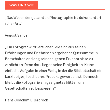
WAS UND WIE
„Das We­sen der ge­sam­ten Pho­to­gra­phie ist do­ku­men­ta­ri­
scher Art.“
August Sander
„Ein Fotograf wird versuchen, die sich aus seinen
Erfahrungen und Erlebnissen ergebende Quersumme in
Botschaften entlang seiner eigenen Erkenntnisse zu
verdichten. Denn dort liegen seine Fähigkeiten. Keine
einfache Aufgabe in einer Welt, in der die Bildbotschaft ein
kurzlebiges, löschbares Produkt geworden ist. Dennoch
bleibt die Fotografie ein geeignetes Mittel, um
Gesellschaften zu bespiegeln.“
Hans-Joachim Ellerbrock