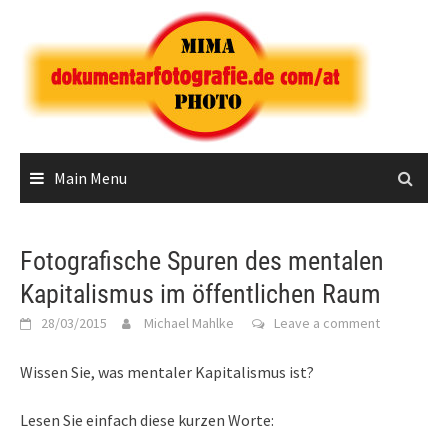
Skip
to
content
Main Menu
Fotografische Spuren des mentalen
Kapitalismus im öffentlichen Raum
28/03/2015
Michael Mahlke
Leave a comment
Wissen Sie, was mentaler Kapitalismus ist?
Lesen Sie einfach diese kurzen Worte: