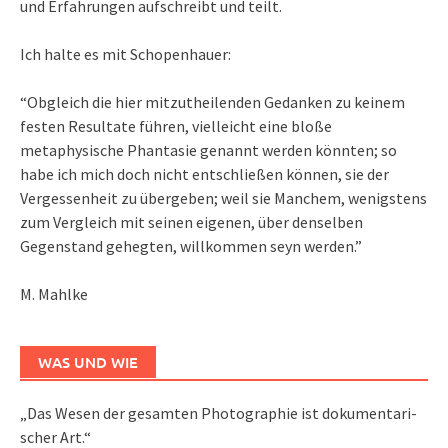
und Erfahrungen aufschreibt und teilt.
Ich halte es mit Schopenhauer:
“Obgleich die hier mitzutheilenden Gedanken zu keinem
festen Resultate führen, vielleicht eine bloße
metaphysische Phantasie genannt werden könnten; so
habe ich mich doch nicht entschließen können, sie der
Vergessenheit zu übergeben; weil sie Manchem, wenigstens
zum Vergleich mit seinen eigenen, über denselben
Gegenstand gehegten, willkommen seyn werden.”
M. Mahlke
WAS UND WIE
„Das We­sen der ge­sam­ten Pho­to­gra­phie ist do­ku­men­ta­ri­
scher Art.“