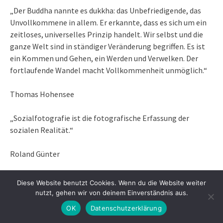
„Der Buddha nannte es dukkha: das Unbefriedigende, das
Unvollkommene in allem. Er erkannte, dass es sich um ein
zeitloses, universelles Prinzip handelt. Wir selbst und die
ganze Welt sind in ständiger Veränderung begriffen. Es ist
ein Kommen und Gehen, ein Werden und Verwelken. Der
fortlaufende Wandel macht Vollkommenheit unmöglich.“
Thomas Hohensee
„Sozialfotografie ist die fotografische Erfassung der
sozialen Realität.“
Roland Günter
„Schönheit ist für mich Würde, das Gleichgewicht eines
Diese Website benutzt Cookies. Wenn du die Website weiter
Ortes und des Lichts, eine starke Präsenz im Leben. Wahre
nutzt, gehen wir von deinem Einverständnis aus.
Schönheit liegt für mich nicht in einem schönen Gesicht.
OK
Datenschutzerklärung
Wenn du einen Baum fotografierst. dann mußt du ihn