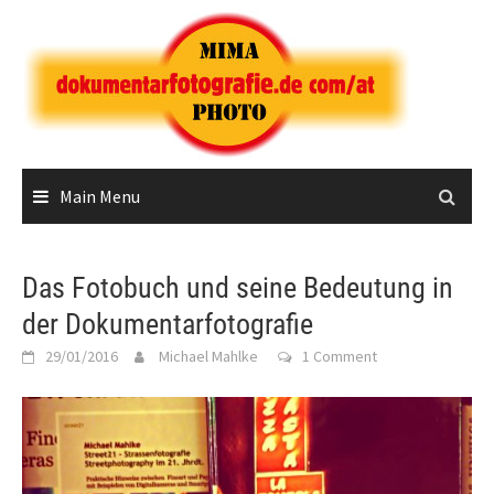
Skip
to
content
Main Menu
Das Fotobuch und seine Bedeutung in
der Dokumentarfotografie
29/01/2016
Michael Mahlke
1 Comment