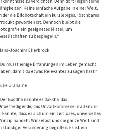
rkenntnisse zu verdichten. Denn dort liegen seine
ähigkeiten. Keine einfache Aufgabe in einer Welt,
n der die Bildbotschaft ein kurzlebiges, löschbares
rodukt geworden ist. Dennoch bleibt die
otografie ein geeignetes Mittel, um
esellschaften zu bespiegeln.“
Hans-Joachim Ellerbrock
„Du musst einige Erfahrungen im Leben gemacht
aben, damit du etwas Relevantes zu sagen hast.“
Julie Grahame
Der Buddha nannte es dukkha: das
nbefriedigende, das Unvollkommene in allem. Er
rkannte, dass es sich um ein zeitloses, universelles
rinzip handelt. Wir selbst und die ganze Welt sind
n ständiger Veränderung begriffen. Es ist ein