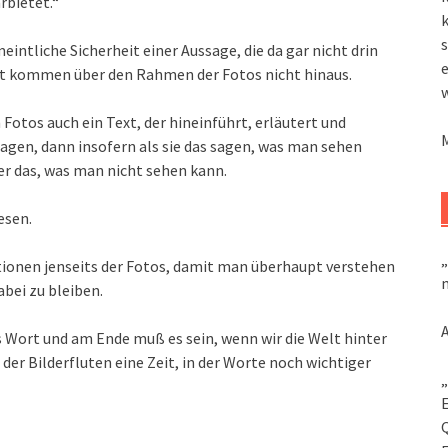
rbietet.“
k
s
eintliche Sicherheit einer Aussage, die da gar nicht drin
elt kommen über den Rahmen der Fotos nicht hinaus.
otos auch ein Text, der hineinführt, erläutert und
agen, dann insofern als sie das sagen, was man sehen
er das, was man nicht sehen kann.
esen.
„
onen jenseits der Fotos, damit man überhaupt verstehen
m
bei zu bleiben.
s Wort und am Ende muß es sein, wenn wir die Welt hinter
 der Bilderfluten eine Zeit, in der Worte noch wichtiger
„