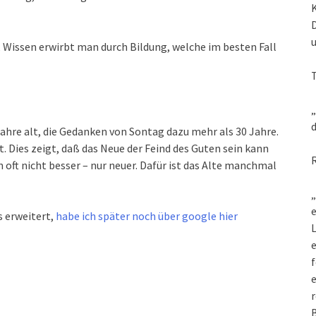
Wissen erwirbt man durch Bildung, welche im besten Fall
„
d
Jahre alt, die Gedanken von Sontag dazu mehr als 30 Jahre.
. Dies zeigt, daß das Neue der Feind des Guten sein kann
 oft nicht besser – nur neuer. Dafür ist das Alte manchmal
„
e
s erweitert,
habe ich später noch über google hier
L
f
e
r
B