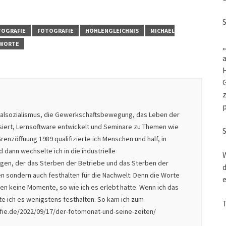
OGRAFIE
FOTOGRAFIE
HÖHLENGLEICHNIS
MICHAEL
WORTE
„
a
G
z
nalsozialismus, die Gewerkschaftsbewegung, das Leben der
isiert, Lernsoftware entwickelt und Seminare zu Themen wie
renzöffnung 1989 qualifizierte ich Menschen und half, in
dann wechselte ich in die industrielle
W
nigen, der das Sterben der Betriebe und das Sterben der
d
en sondern auch festhalten für die Nachwelt. Denn die Worte
e
en keine Momente, so wie ich es erlebt hatte. Wenn ich das
lte ich es wenigstens festhalten. So kam ich zum
afie.de/2022/09/17/der-fotomonat-und-seine-zeiten/