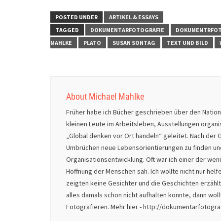
POSTED UNDER
ARTIKEL & ESSAYS
TAGGED
DOKUMENTARFOTOGRAFIE
DOKUMENTRFOT
MAHLKE
PLATO
SUSAN SONTAG
TEXT UND BILD
About Michael Mahlke
Früher habe ich Bücher geschrieben über den Natio
kleinen Leute im Arbeitsleben, Ausstellungen organ
„Global denken vor Ort handeln“ geleitet. Nach der G
Umbrüchen neue Lebensorientierungen zu finden und 
Organisationsentwicklung. Oft war ich einer der we
Hoffnung der Menschen sah. Ich wollte nicht nur helf
zeigten keine Gesichter und die Geschichten erzählt
alles damals schon nicht aufhalten konnte, dann wol
Fotografieren. Mehr hier - http://dokumentarfotogr