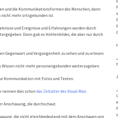
E
F
auen und die Kommunikationsformen des Menschen, dann
i
 nicht mehr ortsgebunden ist.
P
F
ebnisse und Ereignisse und Erfahrungen wurden durch
G
ergegeben. Dann gab es Höhlenbilder, die aber nur durch
ten Gegenwart und Vergangenheit zu sehen und zu erlesen.
h
as Wissen nicht mehr personengebunden weiterzugeben.
ose Kommunikation mit Fotos und Texten.
„
er nennen dies schon
das Zeitalter des Visual Man.
U
e
ner Anschauung, die durchschaut.
P
i
chauung, die nicht gleichbedeutend mit dem Anschauen von