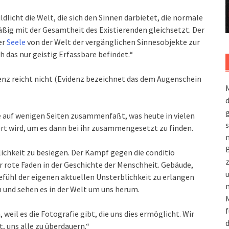
dlicht die Welt, die sich den Sinnen darbietet, die normale
g mit der Gesamtheit des Existierenden gleichsetzt. Der
er
Seele
von der Welt der vergänglichen Sinnesobjekte zur
ch das nur geistig Erfassbare befindet.“
nz reicht nicht (Evidenz bezeichnet das dem Augenschein
M
g
 sie auf wenigen Seiten zusammenfaßt, was heute in vielen
s
rt wird, um es dann bei ihr zusammengesetzt zu finden.
m
ichkeit zu besiegen. Der Kampf gegen die conditio
 rote Faden in der Geschichte der Menschheit. Gebäude,
efühl der eigenen aktuellen Unsterblichkeit zu erlangen
n
n und sehen es in der Welt um uns herum.
M
f
weil es die Fotografie gibt, die uns dies ermöglicht. Wir
d
t, uns alle zu überdauern.“