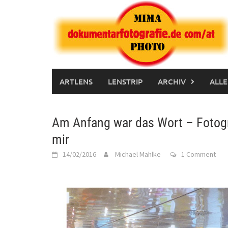
Skip
to
content
ARTLENS
LENSTRIP
ARCHIV
ALLE
Am Anfang war das Wort – Fotogr
mir
14/02/2016
Michael Mahlke
1 Comment