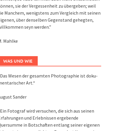
önnen, sie der Vergessenheit zu übergeben; weil
ie Manchem, wenigstens zum Vergleich mit seinen
eigenen, über denselben Gegenstand gehegten,
willkommen seyn werden.”
M. Mahlke
WAS UND WIE
Das We­sen der ge­sam­ten Pho­to­gra­phie ist do­ku­
en­ta­ri­scher Art.“
August Sander
Ein Fotograf wird versuchen, die sich aus seinen
Erfahrungen und Erlebnissen ergebende
Quersumme in Botschaften entlang seiner eigenen