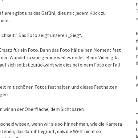
r
T
ieren gibt uns das Gefühl, dies mit jedem Klick zu
a
ment.
E
chkeit.“ Das Foto zeigt unseren „Sieg“.
d
i
 Ersatz für ein Foto. Denn das Foto hält einen Moment fest
g
d den Wandel zu sein gerade weil es endet. Beim Video gibt
d
 sich selbst zurückwirft wie dies bei einem Foto der Fall
I
A
Welt mit schönen Fotos festhalten und dieses Festhalten
egen.
I
n wir an der Oberfläche, dem Sichtbaren.
“
k
Bescheid wissen, wenn wir sie so hinnehmen, wie die Kamera
rstehen, das damit beginnt, daß die Welt nicht so
k