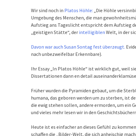
Wir sind noch in
Platos Höhle:
„Die Höhle versinnbil
Umgebung des Menschen, die man gewohnheitsmäßi
Aufstieg ans Tageslicht entspricht dem Aufstieg d
„geistigen Stätte“, der
intelligiblen
Welt, in der si
Davon war auch Susan Sontag fest überzeugt.
Evide
nach unbezweifelbar Erkennbare).
Ihr Essay „In Platos Höhle“ ist wirklich gut, weil
Dissertationen dann en detail auseinanderklamüse
Früher wurden die Pyramiden gebaut, um die Sterbl
humana, das geboren werden um zu sterben, ist der
die ewig stehen sollen, andere ermorden, um ein G
und vieles mehr lesen wir in den Geschichtsbücher
Heute ist es einfacher an dieses Gefühl zu kommen, 
schaffen die „Bilder-Welt, die sich anheischig mach