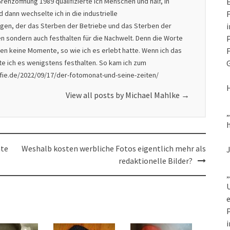
renzöffnung 1989 qualifizierte ich Menschen und half, in
E
dann wechselte ich in die industrielle
F
nigen, der das Sterben der Betriebe und das Sterben der
i
en sondern auch festhalten für die Nachwelt. Denn die Worte
P
en keine Momente, so wie ich es erlebt hatte. Wenn ich das
F
lte ich es wenigstens festhalten. So kam ich zum
G
afie.de/2022/09/17/der-fotomonat-und-seine-zeiten/
View all posts by Michael Mahlke
→
h
nte
Weshalb kosten werbliche Fotos eigentlich mehr als
redaktionelle Bilder?
„
U
e
P
i