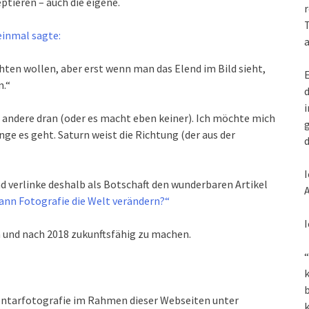
ptieren – auch die eigene.
r
T
einmal sagte:
a
chten wollen, aber erst wenn man das Elend im Bild sieht,
E
n.“
d
i
andere dran (oder es macht eben keiner). Ich möchte mich
g
e es geht. Saturn weist die Richtung (der aus der
d
I
 verlinke deshalb als Botschaft den wunderbaren Artikel
A
Kann Fotografie die Welt verändern?“
I
in und nach 2018 zukunftsfähig zu machen.
“
k
ntarfotografie im Rahmen dieser Webseiten unter
k