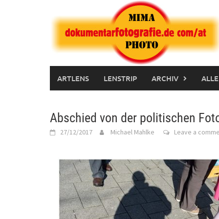
Skip
to
content
ARTLENS
LENSTRIP
ARCHIV
ALLE
Abschied von der politischen Foto
27/12/2017
Michael Mahlke
Leave a comme