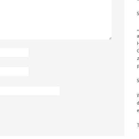
„
a
G
z
W
d
e