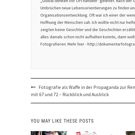
„Global denken vor Ort handeln“ geleitet. Nach der G
Umbrüchen neue Lebensorientierungen zu finden und 
Organisationsentwicklung. Oft war ich einer der we
Hoffnung der Menschen sah. Ich wollte nicht nur helf
zeigten keine Gesichter und die Geschichten erzählt
alles damals schon nicht aufhalten konnte, dann wol
Fotografieren. Mehr hier - http://dokumentarfotogr
Post
Fotografie als Waffe in der Propaganda zur Re
navigation
mit 67 und 72 – Rückblick und Ausblick
YOU MAY LIKE THESE POSTS