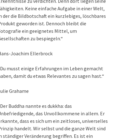
rkenntnisse zu verdichten. Denn dort liegen seine
ähigkeiten. Keine einfache Aufgabe in einer Welt,
n der die Bildbotschaft ein kurzlebiges, löschbares
rodukt geworden ist. Dennoch bleibt die
otografie ein geeignetes Mittel, um
esellschaften zu bespiegeln.“
Hans-Joachim Ellerbrock
„Du musst einige Erfahrungen im Leben gemacht
aben, damit du etwas Relevantes zu sagen hast.“
Julie Grahame
Der Buddha nannte es dukkha: das
nbefriedigende, das Unvollkommene in allem. Er
rkannte, dass es sich um ein zeitloses, universelles
rinzip handelt. Wir selbst und die ganze Welt sind
n ständiger Veränderung begriffen. Es ist ein