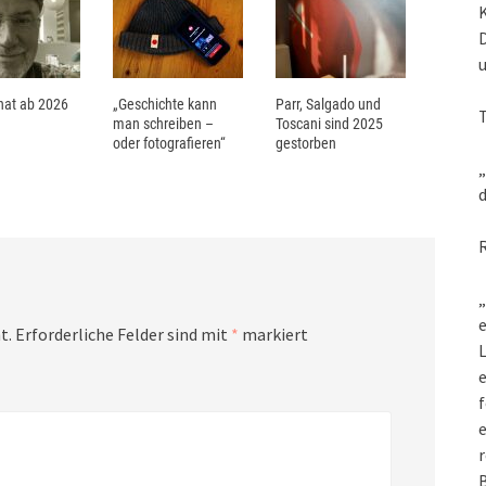
at ab 2026
„Geschichte kann
Parr, Salgado und
man schreiben –
Toscani sind 2025
oder fotografieren“
gestorben
„
d
„
e
t.
Erforderliche Felder sind mit
*
markiert
L
f
e
r
B