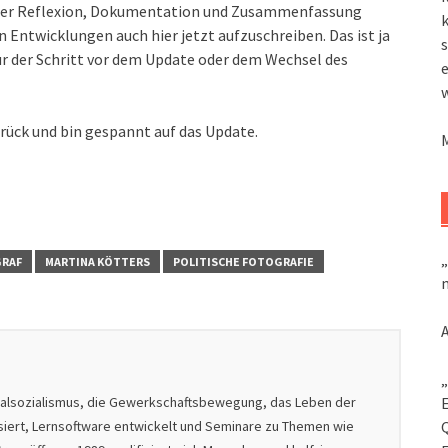
t der Reflexion, Dokumentation und Zusammenfassung
k
en Entwicklungen auch hier jetzt aufzuschreiben. Das ist ja
s
nur der Schritt vor dem Update oder dem Wechsel des
urück und bin gespannt auf das Update.
„
RAF
MARTINA KÖTTERS
POLITISCHE FOTOGRAFIE
m
„
nalsozialismus, die Gewerkschaftsbewegung, das Leben der
isiert, Lernsoftware entwickelt und Seminare zu Themen wie