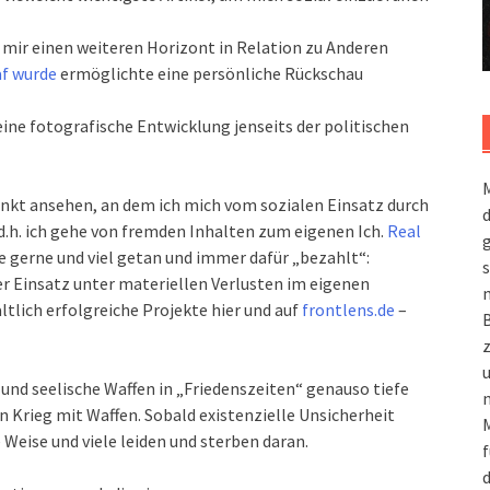
 mir einen weiteren Horizont in Relation zu Anderen
af wurde
ermöglichte eine persönliche Rückschau
ine fotografische Entwicklung jenseits der politischen
M
unkt ansehen, an dem ich mich vom sozialen Einsatz durch
d.h. ich gehe von fremden Inhalten zum eigenen Ich.
Real
g
e gerne und viel getan und immer dafür „bezahlt“:
s
her Einsatz unter materiellen Verlusten im eigenen
m
tlich erfolgreiche Projekte hier und auf
frontlens.de
–
 und seelische Waffen in „Friedenszeiten“ genauso tiefe
n
 Krieg mit Waffen. Sobald existenzielle Unsicherheit
M
 Weise und viele leiden und sterben daran.
f
d