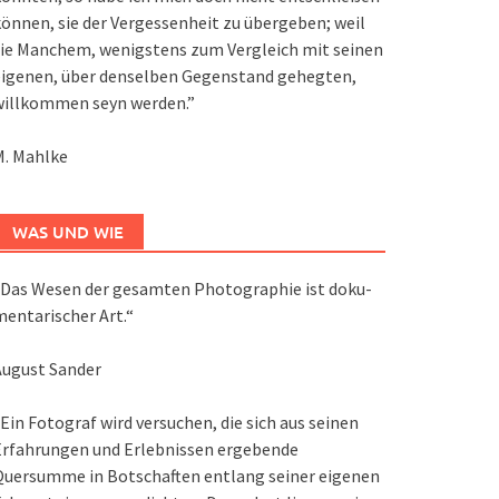
önnen, sie der Vergessenheit zu übergeben; weil
ie Manchem, wenigstens zum Vergleich mit seinen
eigenen, über denselben Gegenstand gehegten,
willkommen seyn werden.”
M. Mahlke
WAS UND WIE
Das We­sen der ge­sam­ten Pho­to­gra­phie ist do­ku­
en­ta­ri­scher Art.“
August Sander
Ein Fotograf wird versuchen, die sich aus seinen
Erfahrungen und Erlebnissen ergebende
Quersumme in Botschaften entlang seiner eigenen