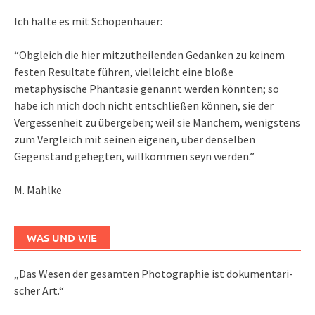
Ich halte es mit Schopenhauer:
“Obgleich die hier mitzutheilenden Gedanken zu keinem
festen Resultate führen, vielleicht eine bloße
metaphysische Phantasie genannt werden könnten; so
habe ich mich doch nicht entschließen können, sie der
Vergessenheit zu übergeben; weil sie Manchem, wenigstens
zum Vergleich mit seinen eigenen, über denselben
Gegenstand gehegten, willkommen seyn werden.”
M. Mahlke
WAS UND WIE
„Das We­sen der ge­sam­ten Pho­to­gra­phie ist do­ku­men­ta­ri­
scher Art.“