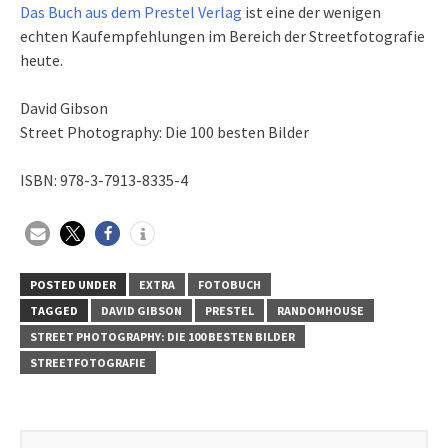
Das Buch aus dem Prestel Verlag
ist eine der wenigen
echten Kaufempfehlungen im Bereich der Streetfotografie
heute.
David Gibson
Street Photography: Die 100 besten Bilder
ISBN: 978-3-7913-8335-4
POSTED UNDER
EXTRA
FOTOBUCH
TAGGED
DAVID GIBSON
PRESTEL
RANDOMHOUSE
STREET PHOTOGRAPHY: DIE 100 BESTEN BILDER
STREETFOTOGRAFIE