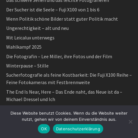
Das schwere Sehen und das leichte Fotografieren
Der Sucher ist die Seele – Fuji X100 von 1 bis 6
Wenn Politik schöne Bilder statt guter Politik macht
Ungerechtigkeit – alt und neu
Mit Leicalux unterwegs
Wahlkampf 2025
Die Fotografin – Lee Miller, ihre Fotos und der Film
Winterpause – Stille
Sucherfotografie als feine Kostbarkeit: Die Fuji X100 Reihe –
Feine Fotokameras mit Festbrennweite
The End Is Near, Here – Das Ende naht, das Neue ist da –
Michael Dressel und Ich
Grün wie Schimmel
Diese Website benutzt Cookies. Wenn du die Website weiter
Blogstatistik 2024: Bücher und Fotos hatten bisher 2,5
nutzt, gehen wir von deinem Einverständnis aus.
Millionen Besucher
OK
Datenschutzerklärung
Früher und heute – Fotografie und Lebenszeit