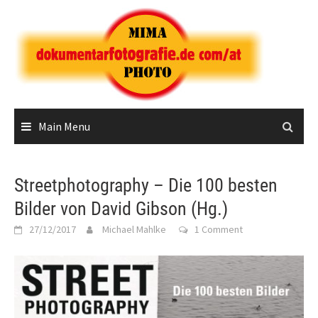
Skip
to
content
Main Menu
Streetphotography – Die 100 besten
Bilder von David Gibson (Hg.)
27/12/2017
Michael Mahlke
1 Comment