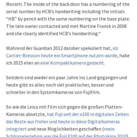
Morath. The inside of the back door has a numbering of the
serial number by HCB’s handwriting including the initials
“HB” by pencil with the same numbering on the base plate.
The late owner contacted and met Martine Franck in 2008
and she clearly identified HCB’s handwriting.“
Während der Guardian 2012 darüber spekuliert hat,
ob
Cartier-Bresson heute ein Smartphone nutzen würde
, habe
ich 2015 eher an
eine Kompaktkamera gedacht.
Seitdem sind wieder ein paar Jahre ins Land gegangen und
heute gibt es alles noch viel praktischer, besser und
schneller in den Systemkameras von Fujifilm.
So wie die Leica mit Film sich gegen die großen Platten-
Kameras absetzte,
hat Fuji seit der x100 in digitalen Zeiten
das Beste aus früher und heute in diese Digitalkameras
integriert
und neue Möglichkeiten geschaffen (
mein
Schlüsselerlebnis war die Fuji X100 auf der Photokina 2010
).