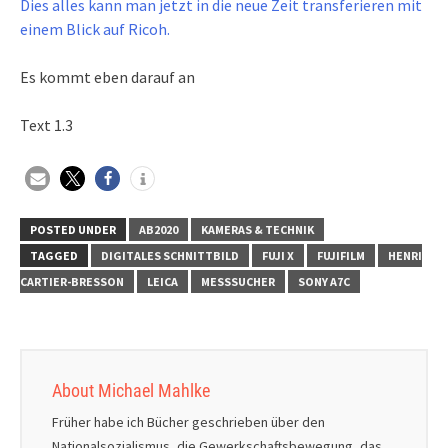
Dies alles kann man jetzt in die neue Zeit transferieren mit
einem Blick auf Ricoh.
Es kommt eben darauf an
Text 1.3
POSTED UNDER
AB2020
KAMERAS & TECHNIK
TAGGED
DIGITALES SCHNITTBILD
FUJI X
FUJIFILM
HENRI
CARTIER-BRESSON
LEICA
MESSSUCHER
SONY A7C
About Michael Mahlke
Früher habe ich Bücher geschrieben über den
Nationalsozialismus, die Gewerkschaftsbewegung, das