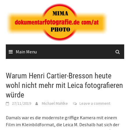
Skip
to
content
Main Menu
Warum Henri Cartier-Bresson heute
wohl nicht mehr mit Leica fotografieren
würde
27/11/2019
Michael Mahlke
Leave a comment
Damals war es die modernste griffige Kamera mit einem
Film im Kleinbildformat, die Leica M. Deshalb hat sich der