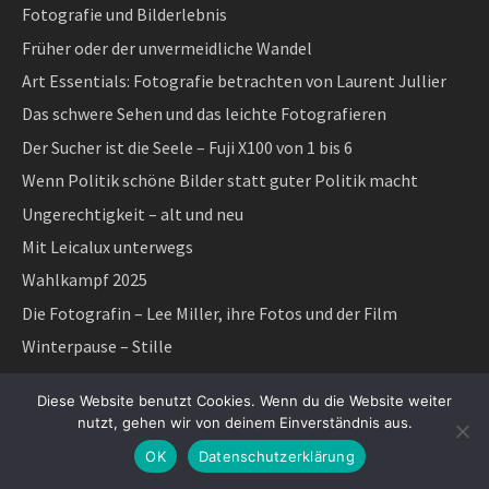
Fotografie und Bilderlebnis
Früher oder der unvermeidliche Wandel
Art Essentials: Fotografie betrachten von Laurent Jullier
Das schwere Sehen und das leichte Fotografieren
Der Sucher ist die Seele – Fuji X100 von 1 bis 6
Wenn Politik schöne Bilder statt guter Politik macht
Ungerechtigkeit – alt und neu
Mit Leicalux unterwegs
Wahlkampf 2025
Die Fotografin – Lee Miller, ihre Fotos und der Film
Winterpause – Stille
Sucherfotografie als feine Kostbarkeit: Die Fuji X100 Reihe –
Diese Website benutzt Cookies. Wenn du die Website weiter
Feine Fotokameras mit Festbrennweite
nutzt, gehen wir von deinem Einverständnis aus.
The End Is Near, Here – Das Ende naht, das Neue ist da –
OK
Datenschutzerklärung
Michael Dressel und Ich