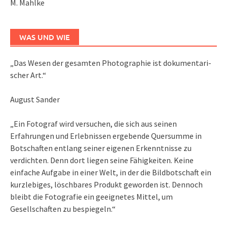
M. Mahlke
WAS UND WIE
„Das We­sen der ge­sam­ten Pho­to­gra­phie ist do­ku­men­ta­ri­
scher Art.“
August Sander
„Ein Fotograf wird versuchen, die sich aus seinen
Erfahrungen und Erlebnissen ergebende Quersumme in
Botschaften entlang seiner eigenen Erkenntnisse zu
verdichten. Denn dort liegen seine Fähigkeiten. Keine
einfache Aufgabe in einer Welt, in der die Bildbotschaft ein
kurzlebiges, löschbares Produkt geworden ist. Dennoch
bleibt die Fotografie ein geeignetes Mittel, um
Gesellschaften zu bespiegeln.“