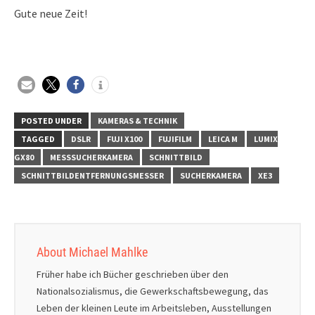
Gute neue Zeit!
POSTED UNDER
KAMERAS & TECHNIK
TAGGED
DSLR
FUJI X100
FUJIFILM
LEICA M
LUMIX
GX80
MESSSUCHERKAMERA
SCHNITTBILD
SCHNITTBILDENTFERNUNGSMESSER
SUCHERKAMERA
XE3
About Michael Mahlke
Früher habe ich Bücher geschrieben über den
Nationalsozialismus, die Gewerkschaftsbewegung, das
Leben der kleinen Leute im Arbeitsleben, Ausstellungen