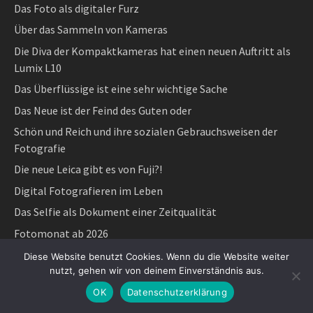
Das Foto als digitaler Furz
Über das Sammeln von Kameras
Die Diva der Kompaktkameras hat einen neuen Auftritt als
Lumix L10
Das Überflüssige ist eine sehr wichtige Sache
Das Neue ist der Feind des Guten oder
Schön und Reich und ihre sozialen Gebrauchsweisen der
Fotografie
Die neue Leica gibt es von Fuji?!
Digital Fotografieren im Leben
Das Selfie als Dokument einer Zeitqualität
Fotomonat ab 2026
Die kleine mühselige Welt des Jungen Hermann Enters,
Diese Website benutzt Cookies. Wenn du die Website weiter
hrsg. Klaus Goebel/Günther Voigt
nutzt, gehen wir von deinem Einverständnis aus.
„Geschichte kann man schreiben – oder fotografieren“
OK
Datenschutzerklärung