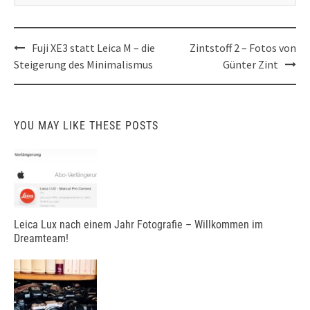
Post
Fuji XE3 statt Leica M – die
Zintstoff 2 – Fotos von
navigation
Steigerung des Minimalismus
Günter Zint
YOU MAY LIKE THESE POSTS
Leica Lux nach einem Jahr Fotografie – Willkommen im
Dreamteam!