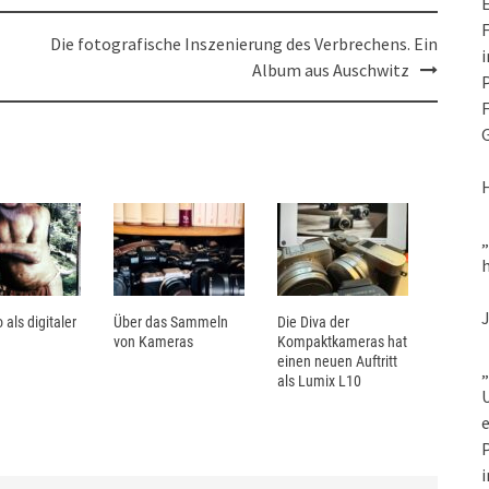
E
F
Die fotografische Inszenierung des Verbrechens. Ein
i
Album aus Auschwitz
P
F
G
h
 als digitaler
Über das Sammeln
Die Diva der
von Kameras
Kompaktkameras hat
einen neuen Auftritt
„
als Lumix L10
U
e
P
i