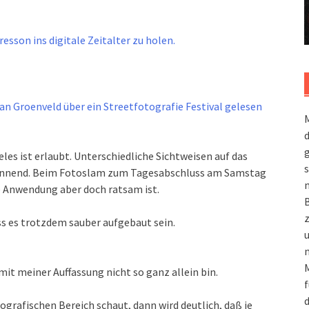
esson ins digitale Zeitalter zu holen.
efan Groenveld über ein Streetfotografie Festival gelesen
M
g
eles ist erlaubt. Unterschiedliche Sichtweisen auf das
s
spannend. Beim Fotoslam zum Tagesabschluss am Samstag
m
ne Anwendung aber doch ratsam ist.
ss es trotzdem sauber aufgebaut sein.
n
M
mit meiner Auffassung nicht so ganz allein bin.
f
d
afischen Bereich schaut, dann wird deutlich, daß je