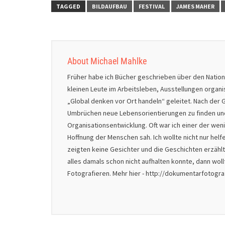
TAGGED
BILDAUFBAU
FESTIVAL
JAMES MAHER
About Michael Mahlke
Früher habe ich Bücher geschrieben über den Natio
kleinen Leute im Arbeitsleben, Ausstellungen organ
„Global denken vor Ort handeln“ geleitet. Nach der G
Umbrüchen neue Lebensorientierungen zu finden und 
Organisationsentwicklung. Oft war ich einer der we
Hoffnung der Menschen sah. Ich wollte nicht nur helf
zeigten keine Gesichter und die Geschichten erzählt
alles damals schon nicht aufhalten konnte, dann wol
Fotografieren. Mehr hier - http://dokumentarfotogr