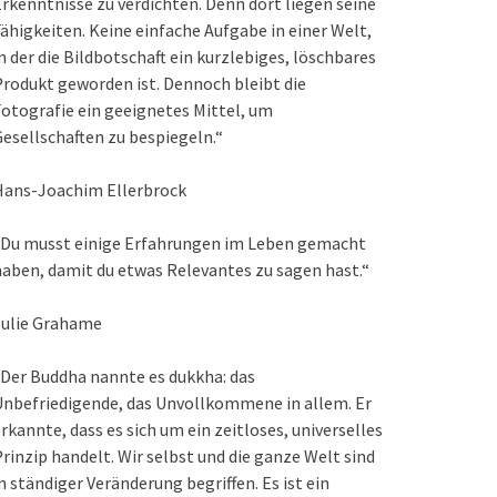
rkenntnisse zu verdichten. Denn dort liegen seine
ähigkeiten. Keine einfache Aufgabe in einer Welt,
n der die Bildbotschaft ein kurzlebiges, löschbares
rodukt geworden ist. Dennoch bleibt die
otografie ein geeignetes Mittel, um
esellschaften zu bespiegeln.“
Hans-Joachim Ellerbrock
„Du musst einige Erfahrungen im Leben gemacht
aben, damit du etwas Relevantes zu sagen hast.“
Julie Grahame
Der Buddha nannte es dukkha: das
nbefriedigende, das Unvollkommene in allem. Er
rkannte, dass es sich um ein zeitloses, universelles
rinzip handelt. Wir selbst und die ganze Welt sind
n ständiger Veränderung begriffen. Es ist ein