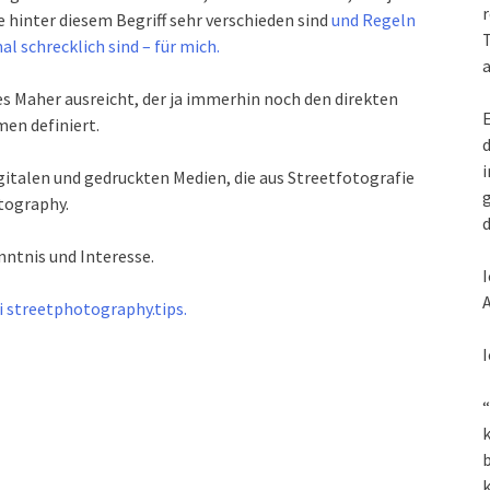
r
 hinter diesem Begriff sehr verschieden sind
und Regeln
T
l schrecklich sind – für mich.
a
es Maher ausreicht, der ja immerhin noch den direkten
E
en definiert.
d
i
gitalen und gedruckten Medien, die aus Streetfotografie
g
otography.
d
ntnis und Interesse.
I
A
ei streetphotography.tips.
I
“
k
k