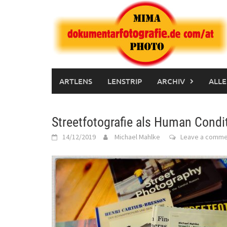
Skip
to
content
ARTLENS
LENSTRIP
ARCHIV
ALLE
Streetfotografie als Human Condi
14/12/2019
Michael Mahlke
Leave a comme