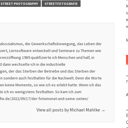
STREET PHOTOGRAPHY
STREETFOTOGRAFIE
k
s
nalsozialismus, die Gewerkschaftsbewegung, das Leben der
isiert, Lernsoftware entwickelt und Seminare zu Themen wie
renzöffnung 1989 qualifizierte ich Menschen und half, in
dann wechselte ich in die industrielle
nigen, der das Sterben der Betriebe und das Sterben der
„
en sondern auch festhalten für die Nachwelt. Denn die Worte
m
en keine Momente, so wie ich es erlebt hatte. Wenn ich das
lte ich es wenigstens festhalten. So kam ich zum
afie.de/2022/09/17/der-fotomonat-und-seine-zeiten/
„
View all posts by Michael Mahlke
→