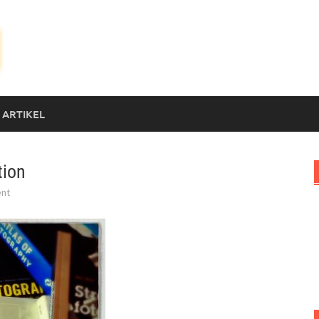
 ARTIKEL
tion
nt