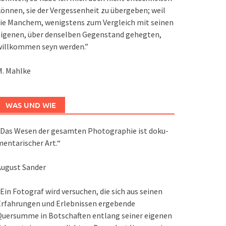
önnen, sie der Vergessenheit zu übergeben; weil
ie Manchem, wenigstens zum Vergleich mit seinen
eigenen, über denselben Gegenstand gehegten,
willkommen seyn werden.”
M. Mahlke
WAS UND WIE
Das We­sen der ge­sam­ten Pho­to­gra­phie ist do­ku­
en­ta­ri­scher Art.“
August Sander
Ein Fotograf wird versuchen, die sich aus seinen
Erfahrungen und Erlebnissen ergebende
Quersumme in Botschaften entlang seiner eigenen