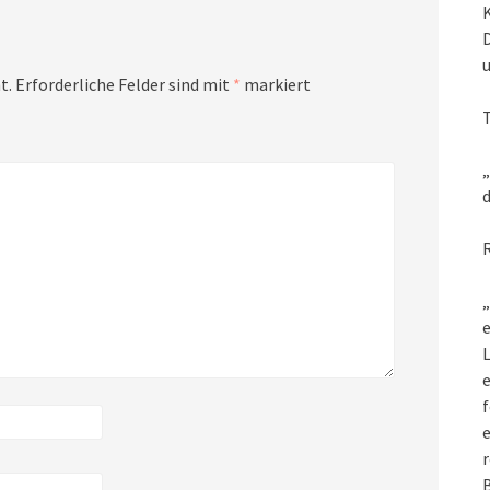
t.
Erforderliche Felder sind mit
*
markiert
„
d
„
e
L
f
e
r
B