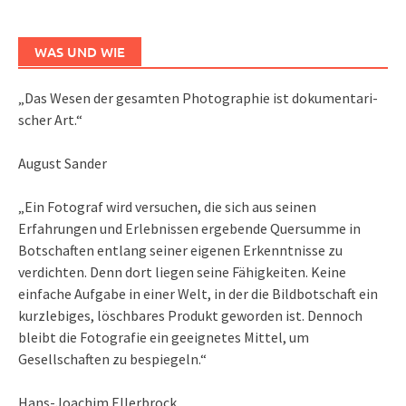
WAS UND WIE
„Das We­sen der ge­sam­ten Pho­to­gra­phie ist do­ku­men­ta­ri­
scher Art.“
August Sander
„Ein Fotograf wird versuchen, die sich aus seinen
Erfahrungen und Erlebnissen ergebende Quersumme in
Botschaften entlang seiner eigenen Erkenntnisse zu
verdichten. Denn dort liegen seine Fähigkeiten. Keine
einfache Aufgabe in einer Welt, in der die Bildbotschaft ein
kurzlebiges, löschbares Produkt geworden ist. Dennoch
bleibt die Fotografie ein geeignetes Mittel, um
Gesellschaften zu bespiegeln.“
Hans-Joachim Ellerbrock