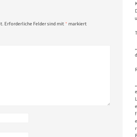
t.
Erforderliche Felder sind mit
*
markiert
„
d
„
e
L
f
e
r
B