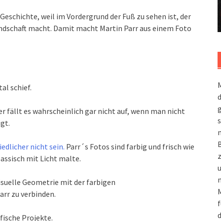
Geschichte, weil im Vordergrund der Fuß zu sehen ist, der
andschaft macht. Damit macht Martin Parr aus einem Foto
M
al schief.
g
r fällt es wahrscheinlich gar nicht auf, wenn man nicht
s
gt.
m
dlicher nicht sein.
Parr´s Fotos sind farbig und frisch wie
assisch mit Licht malte.
n
isuelle Geometrie mit der farbigen
M
rr zu verbinden.
f
d
fische Projekte.