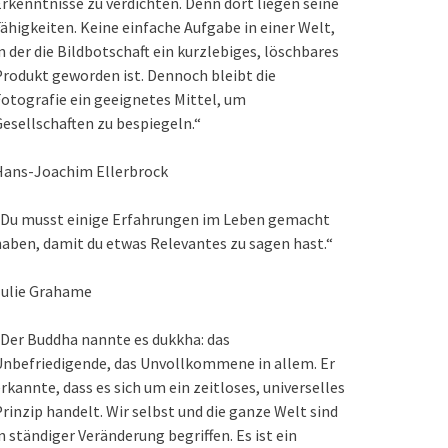
rkenntnisse zu verdichten. Denn dort liegen seine
ähigkeiten. Keine einfache Aufgabe in einer Welt,
n der die Bildbotschaft ein kurzlebiges, löschbares
rodukt geworden ist. Dennoch bleibt die
otografie ein geeignetes Mittel, um
esellschaften zu bespiegeln.“
Hans-Joachim Ellerbrock
„Du musst einige Erfahrungen im Leben gemacht
aben, damit du etwas Relevantes zu sagen hast.“
Julie Grahame
Der Buddha nannte es dukkha: das
nbefriedigende, das Unvollkommene in allem. Er
rkannte, dass es sich um ein zeitloses, universelles
rinzip handelt. Wir selbst und die ganze Welt sind
n ständiger Veränderung begriffen. Es ist ein