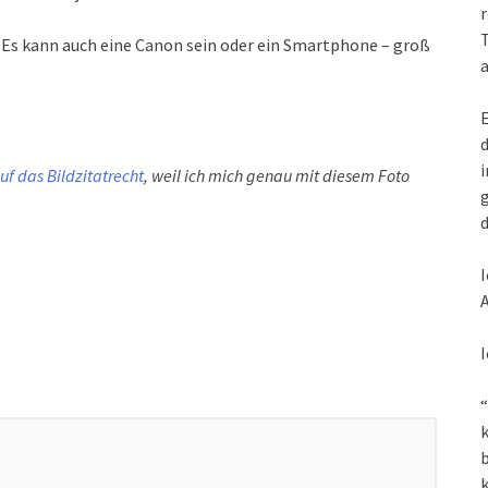
r
T
n. Es kann auch eine Canon sein oder ein Smartphone – groß
a
E
d
i
uf das Bildzitatrecht
, weil ich mich genau mit diesem Foto
g
d
I
A
I
“
k
k