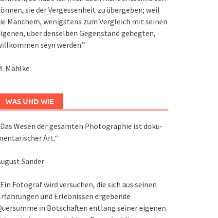
önnen, sie der Vergessenheit zu übergeben; weil
ie Manchem, wenigstens zum Vergleich mit seinen
eigenen, über denselben Gegenstand gehegten,
willkommen seyn werden.”
M. Mahlke
WAS UND WIE
Das We­sen der ge­sam­ten Pho­to­gra­phie ist do­ku­
en­ta­ri­scher Art.“
August Sander
Ein Fotograf wird versuchen, die sich aus seinen
Erfahrungen und Erlebnissen ergebende
Quersumme in Botschaften entlang seiner eigenen