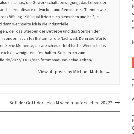
nalsozialismus, die Gewerkschaftsbewegung, das Leben der
k
isiert, Lernsoftware entwickelt und Seminare zu Themen wie
s
renzöffnung 1989 qualifizierte ich Menschen und half, in
dann wechselte ich in die industrielle
nigen, der das Sterben der Betriebe und das Sterben der
en sondern auch festhalten für die Nachwelt. Denn die Worte
en keine Momente, so wie ich es erlebt hatte. Wenn ich das
lte ich es wenigstens festhalten. So kam ich zum
afie.de/2022/09/17/der-fotomonat-und-seine-zeiten/
View all posts by Michael Mahlke
→
„
m
Soll der Gott der Leica M wieder auferstehen 2022?
„