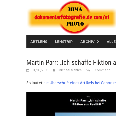
Skip
to
content
ARTLENS
LENSTRIP
ARCHIV
ALLE
Martin Parr: „Ich schaffe Fiktion a
31/03/2021
Michael Mahlke
1 Comment
So lautet
die Überschrift eines Artikels bei Canon m