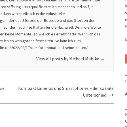
isiert, Lernsoftware entwickelt und Seminare zu Themen wie
k
renzöffnung 1989 qualifizierte ich Menschen und half, in
s
dann wechselte ich in die industrielle
nigen, der das Sterben der Betriebe und das Sterben der
en sondern auch festhalten für die Nachwelt. Denn die Worte
en keine Momente, so wie ich es erlebt hatte. Wenn ich das
lte ich es wenigstens festhalten. So kam ich zum
afie.de/2022/09/17/der-fotomonat-und-seine-zeiten/
View all posts by Michael Mahlke
→
„
m
wie
Kompaktkameras und Smartphones – der soziale
Unterschied
„