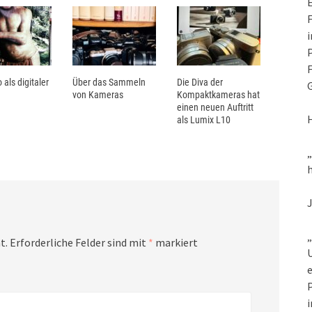
E
F
i
P
F
 als digitaler
Über das Sammeln
Die Diva der
G
von Kameras
Kompaktkameras hat
einen neuen Auftritt
als Lumix L10
h
„
t.
Erforderliche Felder sind mit
*
markiert
U
e
P
i