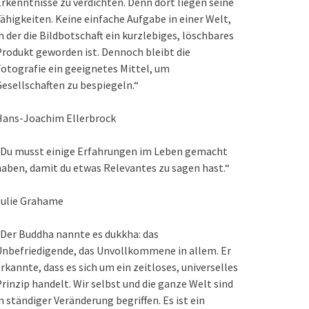
rkenntnisse zu verdichten. Denn dort liegen seine
ähigkeiten. Keine einfache Aufgabe in einer Welt,
n der die Bildbotschaft ein kurzlebiges, löschbares
rodukt geworden ist. Dennoch bleibt die
otografie ein geeignetes Mittel, um
esellschaften zu bespiegeln.“
Hans-Joachim Ellerbrock
„Du musst einige Erfahrungen im Leben gemacht
aben, damit du etwas Relevantes zu sagen hast.“
Julie Grahame
Der Buddha nannte es dukkha: das
nbefriedigende, das Unvollkommene in allem. Er
rkannte, dass es sich um ein zeitloses, universelles
rinzip handelt. Wir selbst und die ganze Welt sind
n ständiger Veränderung begriffen. Es ist ein