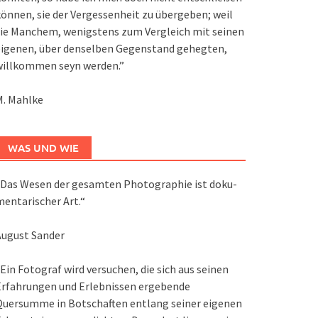
önnen, sie der Vergessenheit zu übergeben; weil
ie Manchem, wenigstens zum Vergleich mit seinen
eigenen, über denselben Gegenstand gehegten,
willkommen seyn werden.”
M. Mahlke
WAS UND WIE
Das We­sen der ge­sam­ten Pho­to­gra­phie ist do­ku­
en­ta­ri­scher Art.“
August Sander
Ein Fotograf wird versuchen, die sich aus seinen
Erfahrungen und Erlebnissen ergebende
Quersumme in Botschaften entlang seiner eigenen