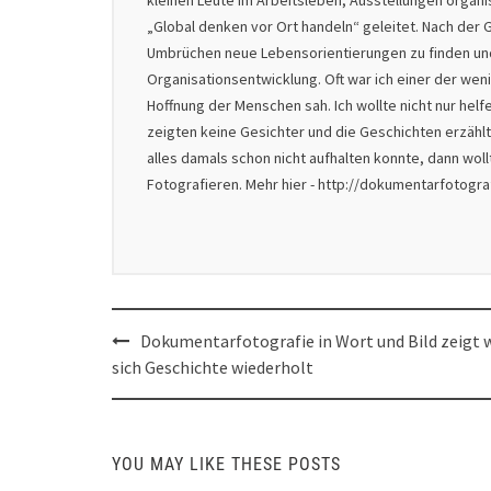
kleinen Leute im Arbeitsleben, Ausstellungen organ
„Global denken vor Ort handeln“ geleitet. Nach der G
Umbrüchen neue Lebensorientierungen zu finden und 
Organisationsentwicklung. Oft war ich einer der we
Hoffnung der Menschen sah. Ich wollte nicht nur helf
zeigten keine Gesichter und die Geschichten erzählt
alles damals schon nicht aufhalten konnte, dann wol
Fotografieren. Mehr hier - http://dokumentarfotogr
Post
Dokumentarfotografie in Wort und Bild zeigt 
navigation
sich Geschichte wiederholt
YOU MAY LIKE THESE POSTS