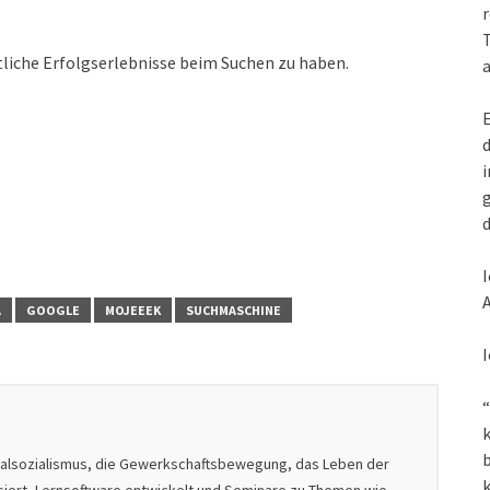
r
T
liche Erfolgserlebnisse beim Suchen zu haben.
a
E
d
i
g
d
I
A
A
GOOGLE
MOJEEEK
SUCHMASCHINE
I
“
k
nalsozialismus, die Gewerkschaftsbewegung, das Leben der
k