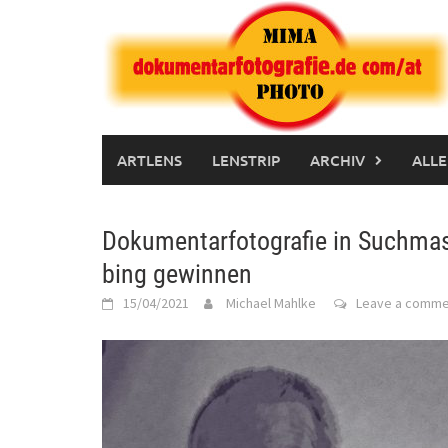
Skip
to
content
ARTLENS
LENSTRIP
ARCHIV
ALLE
Dokumentarfotografie in Suchmas
bing gewinnen
15/04/2021
Michael Mahlke
Leave a comme