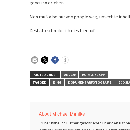
genau so erleben.
Man muß also nur von google weg, um echte inhalt
Deshalb schreibe ich dies hier auf.
POSTED UNDER
AB2020
KURZ & KNAPP
TAGGED
BING
DOKUMENTARFOTOGRAFIE
ECOSI
About Michael Mahlke
Früher habe ich Bücher geschrieben über den Natio