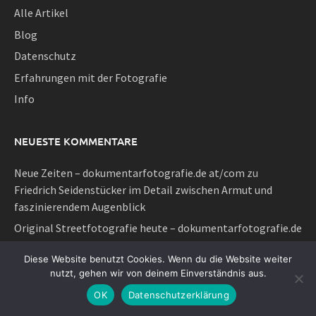
Alle Artikel
Blog
Datenschutz
Erfahrungen mit der Fotografie
Info
NEUESTE KOMMENTARE
Neue Zeiten – dokumentarfotografie.de at/com
zu
Friedrich Seidenstücker im Detail zwischen Armut und
faszinierendem Augenblick
Original Streetfotografie heute – dokumentarfotografie.de
at/com
zu
Fineart-Streetphotography oder fotografische
Diese Website benutzt Cookies. Wenn du die Website weiter
Geheimnisse klassischer Strassenfotografie
nutzt, gehen wir von deinem Einverständnis aus.
Neue Zeiten – dokumentarfotografie.de at/com
zu
OK
Datenschutzerklärung
Kategorie 2020 – der neue dokumentarische Impuls