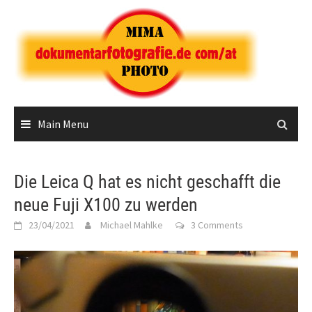
Skip
to
content
Main Menu
Die Leica Q hat es nicht geschafft die
neue Fuji X100 zu werden
23/04/2021
Michael Mahlke
3 Comments