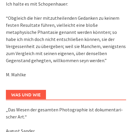
Ich halte es mit Schopenhauer:
“Obgleich die hier mitzutheilenden Gedanken zu keinem
festen Resultate führen, vielleicht eine bloße
metaphysische Phantasie genannt werden könnten; so
habe ich mich doch nicht entschließen können, sie der
Vergessenheit zu übergeben; weil sie Manchem, wenigstens
zum Vergleich mit seinen eigenen, über denselben
Gegenstand gehegten, willkommen seyn werden.”
M. Mahlke
WAS UND WIE
„Das We­sen der ge­sam­ten Pho­to­gra­phie ist do­ku­men­ta­ri­
scher Art.“
August Sander