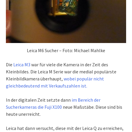
Leica M6 Sucher – Foto: Michael Mahlke
Die
Leica M3
war für viele die Kamera in der Zeit des
Kleinbildes. Die Leica M Serie war die medial populärste
Kleinbildkamera überhaupt,
wobei populär nicht
gleichbedeutend mit Verkaufszahlen ist.
In der digitalen Zeit setzte dann
im Bereich der
Sucherkameras die Fuji X100
neue Maßstäbe. Diese sind bis
heute unerreicht.
Leica hat dann versucht, diese mit der Leica Q zu erreichen,