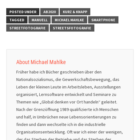
POSTED UNDER
AB2020
KURZ & KNAPP
TAGGED
MANUELL
MICHAEL MAHLKE
SMARTPHONE
STREETFOTOGRAFIE
STREETSFOTOGRAFIE
About Michael Mahlke
Früher habe ich Bücher geschrieben über den
Nationalsozialismus, die Gewerkschaftsbewegung, das
Leben der kleinen Leute im Arbeitsleben, Ausstellungen
organisiert, Lernsoftware entwickelt und Seminare zu
Themen wie „Global denken vor Ort handeln“ geleitet.
Nach der Grenzöffnung 1989 qualifizierte ich Menschen
und half, in Umbrüchen neue Lebensorientierungen zu
finden und dann wechselte ich in die industrielle
Organisationsentwicklung. Oft war ich einer der wenigen,
der das Sterben der Betriebe und das Sterben der