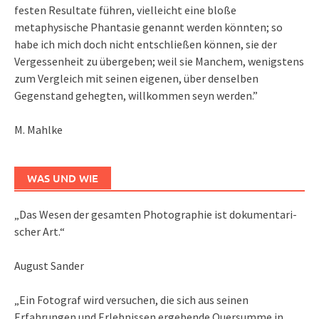
festen Resultate führen, vielleicht eine bloße
metaphysische Phantasie genannt werden könnten; so
habe ich mich doch nicht entschließen können, sie der
Vergessenheit zu übergeben; weil sie Manchem, wenigstens
zum Vergleich mit seinen eigenen, über denselben
Gegenstand gehegten, willkommen seyn werden.”
M. Mahlke
WAS UND WIE
„Das We­sen der ge­sam­ten Pho­to­gra­phie ist do­ku­men­ta­ri­
scher Art.“
August Sander
„Ein Fotograf wird versuchen, die sich aus seinen
Erfahrungen und Erlebnissen ergebende Quersumme in