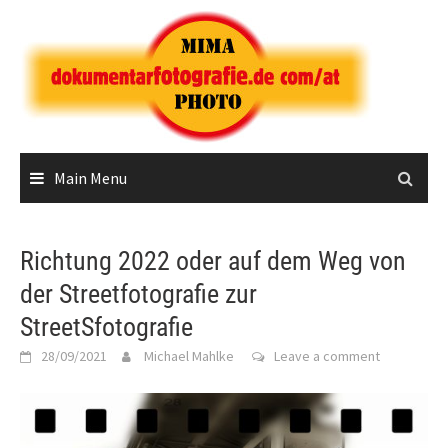
Skip
to
content
Main Menu
Richtung 2022 oder auf dem Weg von
der Streetfotografie zur
StreetSfotografie
28/09/2021
Michael Mahlke
Leave a comment