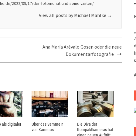
„
afie.de/2022/09/17/der-fotomonat-und-seine-zeiten/
View all posts by Michael Mahlke
→
F
„
Z
d
Ana María Arévalo Gosen oder die neue
i
Dokumentarfotografie
s
 als digitaler
Über das Sammeln
Die Diva der
von Kameras
Kompaktkameras hat
einen neuen Auftritt