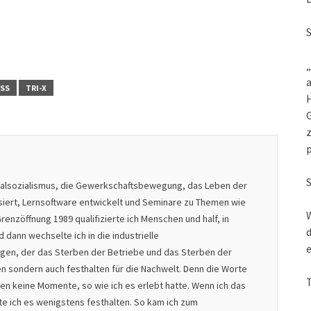
„
a
SS
TRI-X
G
z
nalsozialismus, die Gewerkschaftsbewegung, das Leben der
isiert, Lernsoftware entwickelt und Seminare zu Themen wie
W
renzöffnung 1989 qualifizierte ich Menschen und half, in
d
dann wechselte ich in die industrielle
e
nigen, der das Sterben der Betriebe und das Sterben der
en sondern auch festhalten für die Nachwelt. Denn die Worte
en keine Momente, so wie ich es erlebt hatte. Wenn ich das
lte ich es wenigstens festhalten. So kam ich zum