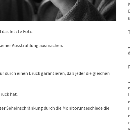
 das letzte Foto.
n seiner Ausstrahlung ausmachen.
„
d
r durch einen Druck garantieren, daß jeder die gleichen
„
e
ruck hat.
L
eser Seheinschränkung durch die Monitorunteschiede die
f
e
r
B