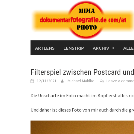
Skip
to
content
ARTLENS
LENSTRIP
ARCHIV
ALLE
Filterspiel zwischen Postcard und
12/11/2021
Michael Mahlke
Leave a comme
Die Unschärfe im Foto macht im Kopf erst alles ric
Und daher ist dieses Foto von mir auch durch die 