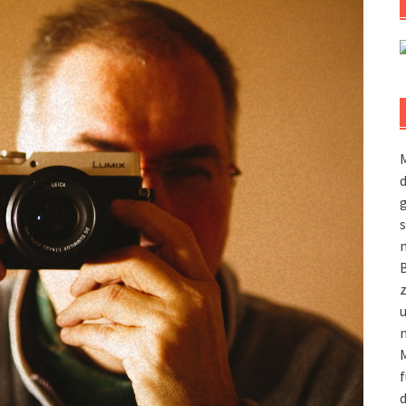
M
g
s
m
n
M
f
d