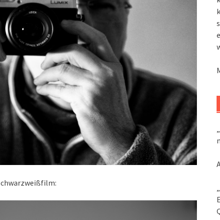
k
s
„
m
 Schwarzweißfilm:
„