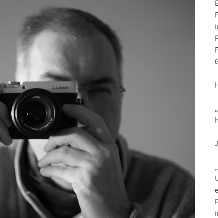
E
F
i
P
F
G
h
„
U
e
P
i