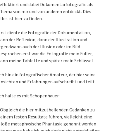
eflektiert und dabei Dokumentarfotografie als
hema von mir und von anderen entdeckt. Dies
lles ist hier zu finden.
rst diente die Fotografie der Dokumentation,
ann der Reflexion, dann der Illustration und
rgendwann auch der Illusion oder im Bild
esprochen erst war die Fotografie mein Füller,
ann meine Tablette und später mein Schlüssel.
ch bin ein fotografischer Amateur, der hier seine
nsichten und Erfahrungen aufschreibt und teilt.
ch halte es mit Schopenhauer:
Obgleich die hier mitzutheilenden Gedanken zu
einem festen Resultate führen, vielleicht eine
bloße metaphysische Phantasie genannt werden
önnten; so habe ich mich doch nicht entschließen