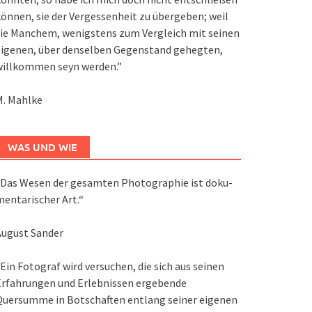
önnen, sie der Vergessenheit zu übergeben; weil
ie Manchem, wenigstens zum Vergleich mit seinen
eigenen, über denselben Gegenstand gehegten,
willkommen seyn werden.”
M. Mahlke
WAS UND WIE
Das We­sen der ge­sam­ten Pho­to­gra­phie ist do­ku­
en­ta­ri­scher Art.“
August Sander
Ein Fotograf wird versuchen, die sich aus seinen
Erfahrungen und Erlebnissen ergebende
Quersumme in Botschaften entlang seiner eigenen