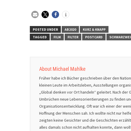
POSTED UNDER
AB2020
KURZ & KNAPP
TAGGED
FILM
FILTER
POSTCARD
SCHWARZWEI
About Michael Mahlke
Früher habe ich Bücher geschrieben über den Natio
kleinen Leute im Arbeitsleben, Ausstellungen organ
„Global denken vor Ort handeln“ geleitet. Nach der G
Umbrüchen neue Lebensorientierungen zu finden und 
Organisationsentwicklung. Oft war ich einer der we
Hoffnung der Menschen sah. Ich wollte nicht nur helf
zeigten keine Gesichter und die Geschichten erzählt
alles damals schon nicht aufhalten konnte, dann wol