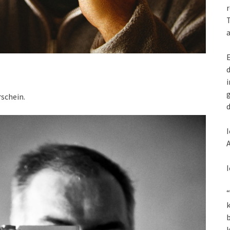
r
T
a
E
d
i
g
schein.
d
I
A
I
“
k
k