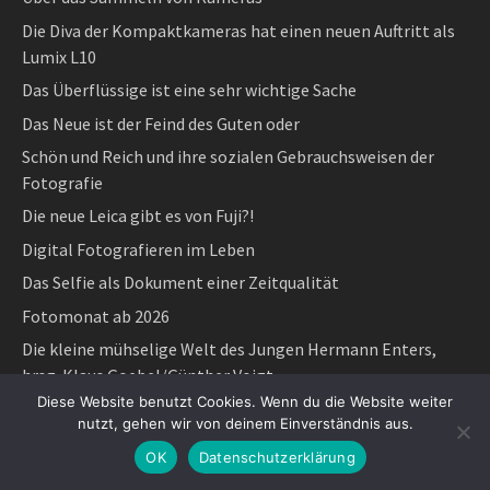
Die Diva der Kompaktkameras hat einen neuen Auftritt als
Lumix L10
Das Überflüssige ist eine sehr wichtige Sache
Das Neue ist der Feind des Guten oder
Schön und Reich und ihre sozialen Gebrauchsweisen der
Fotografie
Die neue Leica gibt es von Fuji?!
Digital Fotografieren im Leben
Das Selfie als Dokument einer Zeitqualität
Fotomonat ab 2026
Die kleine mühselige Welt des Jungen Hermann Enters,
hrsg. Klaus Goebel/Günther Voigt
Diese Website benutzt Cookies. Wenn du die Website weiter
„Geschichte kann man schreiben – oder fotografieren“
nutzt, gehen wir von deinem Einverständnis aus.
Parr, Salgado und Toscani sind 2025 gestorben
OK
Datenschutzerklärung
Made in Germany in China