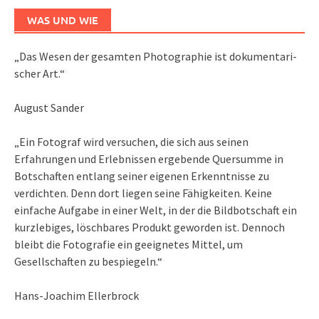
WAS UND WIE
„Das We­sen der ge­sam­ten Pho­to­gra­phie ist do­ku­men­ta­ri­
scher Art.“
August Sander
„Ein Fotograf wird versuchen, die sich aus seinen
Erfahrungen und Erlebnissen ergebende Quersumme in
Botschaften entlang seiner eigenen Erkenntnisse zu
verdichten. Denn dort liegen seine Fähigkeiten. Keine
einfache Aufgabe in einer Welt, in der die Bildbotschaft ein
kurzlebiges, löschbares Produkt geworden ist. Dennoch
bleibt die Fotografie ein geeignetes Mittel, um
Gesellschaften zu bespiegeln.“
Hans-Joachim Ellerbrock