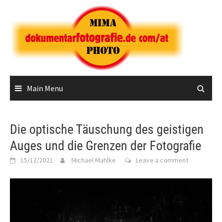
Skip
to
content
Main Menu
Die optische Täuschung des geistigen
Auges und die Grenzen der Fotografie
15/12/2021
Michael Mahlke
Leave a comment