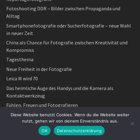
Fotoshooting DDR – Bilder zwischen Propaganda und
Alltag
Smartphonefotografie oder Sucherfotografie – neue Wahl
in neuer Zeit
China als Chance für Fotografie zwischen Kreativität und
Kompromiss
Tagesthema
Neue Freiheit in der Fotografie
Leica M wird 70
Das heimliche Auge des Handys und die Kamera als
Kontaktwerkzeug
Fühlen, Freuen und Fotografieren
Die Tragödie des Paul Lowe
Diese Website benutzt Cookies. Wenn du die Website weiter
nutzt, gehen wir von deinem Einverständnis aus.
Lanz und Leica
OK
Datenschutzerklärung
Wenn der Mond im Skorpion steht und der alte weisse Mann