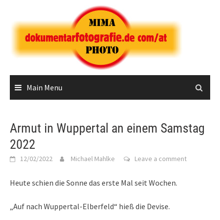
Skip
to
content
Main Menu
Armut in Wuppertal an einem Samstag
2022
12/02/2022
Michael Mahlke
Leave a comment
Heute schien die Sonne das erste Mal seit Wochen.
„Auf nach Wuppertal-Elberfeld“ hieß die Devise.