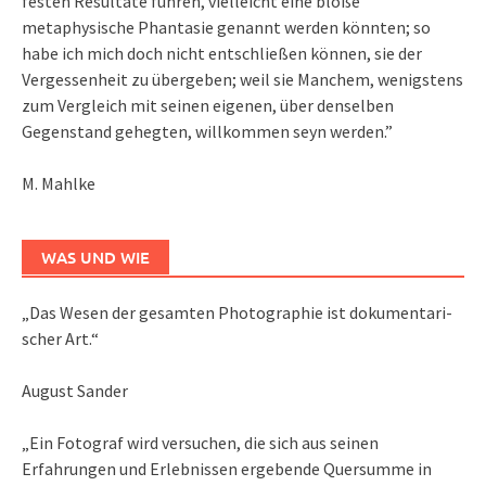
festen Resultate führen, vielleicht eine bloße
metaphysische Phantasie genannt werden könnten; so
habe ich mich doch nicht entschließen können, sie der
Vergessenheit zu übergeben; weil sie Manchem, wenigstens
zum Vergleich mit seinen eigenen, über denselben
Gegenstand gehegten, willkommen seyn werden.”
M. Mahlke
WAS UND WIE
„Das We­sen der ge­sam­ten Pho­to­gra­phie ist do­ku­men­ta­ri­
scher Art.“
August Sander
„Ein Fotograf wird versuchen, die sich aus seinen
Erfahrungen und Erlebnissen ergebende Quersumme in