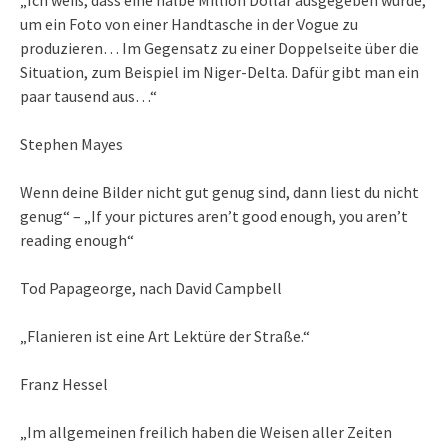
„Ich weiß, dass eine halbe Million Dollar ausgegeben wurde,
um ein Foto von einer Handtasche in der Vogue zu
produzieren… Im Gegensatz zu einer Doppelseite über die
Situation, zum Beispiel im Niger-Delta. Dafür gibt man ein
paar tausend aus…“
Stephen Mayes
Wenn deine Bilder nicht gut genug sind, dann liest du nicht
genug“ – „If your pictures aren’t good enough, you aren’t
reading enough“
Tod Papageorge, nach David Campbell
„Flanieren ist eine Art Lektüre der Straße.“
Franz Hessel
„Im allgemeinen freilich haben die Weisen aller Zeiten