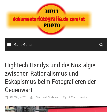
Skip
to
content
Main Menu
Hightech Handys und die Nostalgie
zwischen Rationalismus und
Eskapismus beim Fotografieren der
Gegenwart
08/08/2022
Michael Mahlke
2 Comments