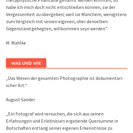
metaphysische Phantasie genannt werden könnten; so
habe ich mich doch nicht entschließen können, sie der
Vergessenheit zu übergeben; weil sie Manchem, wenigstens
zum Vergleich mit seinen eigenen, über denselben
Gegenstand gehegten, willkommen seyn werden.”
M. Mahlke
WAS UND WIE
„Das We­sen der ge­sam­ten Pho­to­gra­phie ist do­ku­men­ta­ri­
scher Art.“
August Sander
„Ein Fotograf wird versuchen, die sich aus seinen
Erfahrungen und Erlebnissen ergebende Quersumme in
Botschaften entlang seiner eigenen Erkenntnisse zu