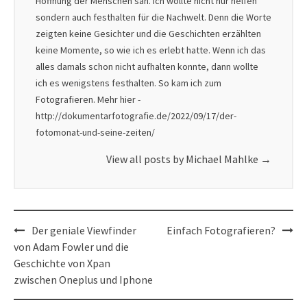
Hoffnung der Menschen sah. Ich wollte nicht nur helfen
sondern auch festhalten für die Nachwelt. Denn die Worte
zeigten keine Gesichter und die Geschichten erzählten
keine Momente, so wie ich es erlebt hatte. Wenn ich das
alles damals schon nicht aufhalten konnte, dann wollte
ich es wenigstens festhalten. So kam ich zum
Fotografieren. Mehr hier -
http://dokumentarfotografie.de/2022/09/17/der-
fotomonat-und-seine-zeiten/
View all posts by Michael Mahlke
→
Post
Der geniale Viewfinder
Einfach Fotografieren?
navigation
von Adam Fowler und die
Geschichte von Xpan
zwischen Oneplus und Iphone