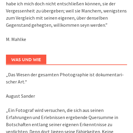
habe ich mich doch nicht entschließen können, sie der
Vergessenheit zu übergeben; weil sie Manchem, wenigstens
zum Vergleich mit seinen eigenen, über denselben
Gegenstand gehegten, willkommen seyn werden.”
M. Mahlke
WAS UND WIE
„Das We­sen der ge­sam­ten Pho­to­gra­phie ist do­ku­men­ta­ri­
scher Art.“
August Sander
„Ein Fotograf wird versuchen, die sich aus seinen
Erfahrungen und Erlebnissen ergebende Quersumme in
Botschaften entlang seiner eigenen Erkenntnisse zu
verdichten. Denn dort liegen seine Fähigkeiten. Keine