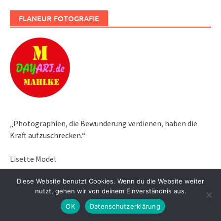
FLANEUR FOTOGRAFIE
„Photographien, die Bewunderung verdienen, haben die
Kraft aufzuschrecken.“
Lisette Model
Diese Website benutzt Cookies. Wenn du die Website weiter
„Ein gutes Foto ist ein Foto, auf das man länger als eine
nutzt, gehen wir von deinem Einverständnis aus.
Sekunde schaut.“
OK
Datenschutzerklärung
Henri Cartier-Bresson