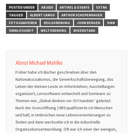
POSTED UNDER
AB2020
ARTIKEL & ESSAYS
EXTRA
TAGGED
ALBERT CAMUS
ARTHUR SCHOPENHAUER
FOTOGRAFIEREN
HEILSORDNUNG
JOHN BERGER
SINN
SINNLOSGKEIT
WELTORDNUNG
WIDERSTAND
About Michael Mahlke
Früher habe ich Bücher geschrieben über den
Nationalsozialismus, die Gewerkschaftsbewegung, das
Leben der kleinen Leute im Arbeitsleben, Ausstellungen
organisiert, Lernsoftware entwickelt und Seminare zu
Themen wie „Global denken vor Ort handeln“ geleitet.
Nach der Grenzöffnung 1989 qualifizierte ich Menschen
und half, in Umbrüchen neue Lebensorientierungen zu
finden und dann wechselte ich in die industrielle
Organisationsentwicklung. Oft war ich einer der wenigen,