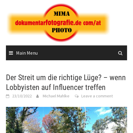
Skip
to
content
Main Menu
Der Streit um die richtige Lüge? – wenn
Lobbyisten auf Influencer treffen
23/10/2022
Michael Mahlke
Leave a comment