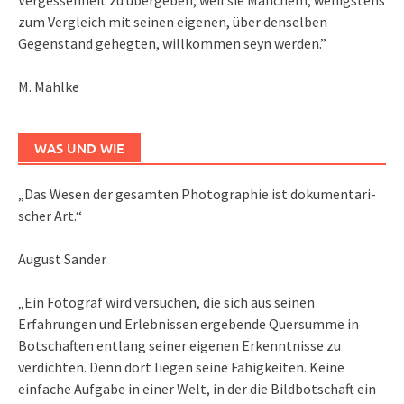
zum Vergleich mit seinen eigenen, über denselben
Gegenstand gehegten, willkommen seyn werden.”
M. Mahlke
WAS UND WIE
„Das We­sen der ge­sam­ten Pho­to­gra­phie ist do­ku­men­ta­ri­
scher Art.“
August Sander
„Ein Fotograf wird versuchen, die sich aus seinen
Erfahrungen und Erlebnissen ergebende Quersumme in
Botschaften entlang seiner eigenen Erkenntnisse zu
verdichten. Denn dort liegen seine Fähigkeiten. Keine
einfache Aufgabe in einer Welt, in der die Bildbotschaft ein