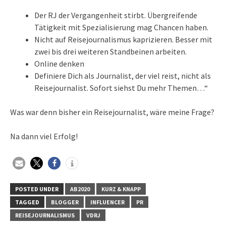
Der RJ der Vergangenheit stirbt. Übergreifende
Tätigkeit mit Spezialisierung mag Chancen haben.
Nicht auf Reisejournalismus kaprizieren. Besser mit
zwei bis drei weiteren Standbeinen arbeiten.
Online denken
Definiere Dich als Journalist, der viel reist, nicht als
Reisejournalist. Sofort siehst Du mehr Themen…“
Was war denn bisher ein Reisejournalist, wäre meine Frage?
Na dann viel Erfolg!
POSTED UNDER
AB2020
KURZ & KNAPP
TAGGED
BLOGGER
INFLUENCER
PR
REISEJOURNALISMUS
VDRJ