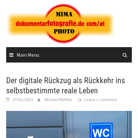
Skip
to
content
Main Menu
Der digitale Rückzug als Rückkehr ins
selbstbestimmte reale Leben
07/01/2023
Michael Mahlke
Leave a comment