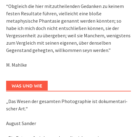
“Obgleich die hier mitzutheilenden Gedanken zu keinem
festen Resultate führen, vielleicht eine bloße
metaphysische Phantasie genannt werden könnten; so
habe ich mich doch nicht entschließen können, sie der
Vergessenheit zu übergeben; weil sie Manchem, wenigstens
zum Vergleich mit seinen eigenen, über denselben
Gegenstand gehegten, willkommen seyn werden.”
M. Mahlke
WAS UND WIE
„Das We­sen der ge­sam­ten Pho­to­gra­phie ist do­ku­men­ta­ri­
scher Art.“
August Sander